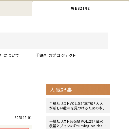
WEBZINE
社について
手紙社のプロジェクト
人気記事
」
手紙社リストVOL.52“本”編「大人
が新しい趣味を見つけるための本」
2025.12.01
手紙社リスト音楽編VOL.29「堀家
敬嗣とブインの『Yuming on the B