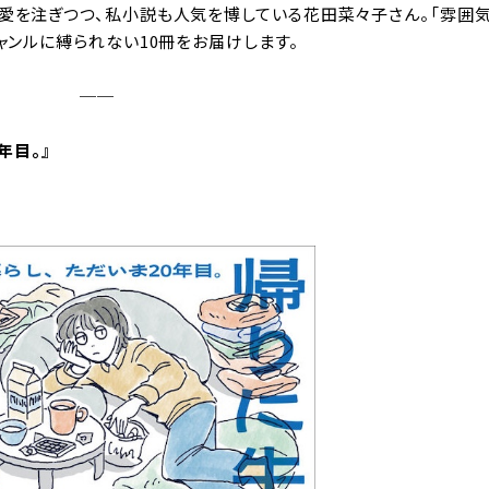
書愛を注ぎつつ、私小説も人気を博している花田菜々子さん。「雰囲
ャンルに縛られない10冊をお届けします。
──
年目。
』