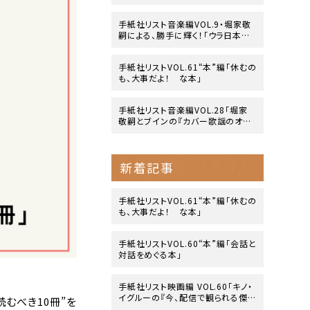
side』」
手紙社リスト音楽編VOL.9・堀家敬
嗣による、勝手に輝く！「ウラ日本レ
コード大賞」
手紙社リストVOL.61“本”編「休むの
も、大事だよ！ な本」
手紙社リスト音楽編VOL.28「堀家
敬嗣とブインの『カバー歌謡のオリ
ジナリティ』」
新着記事
手紙社リストVOL.61“本”編「休むの
も、大事だよ！ な本」
手紙社リストVOL.60“本”編「会話と
対話をめぐる本」
手紙社リスト映画編 VOL.60「キノ・
イグルーの『今、配信で観られる傑
むべき10冊”を
作映画』10作」