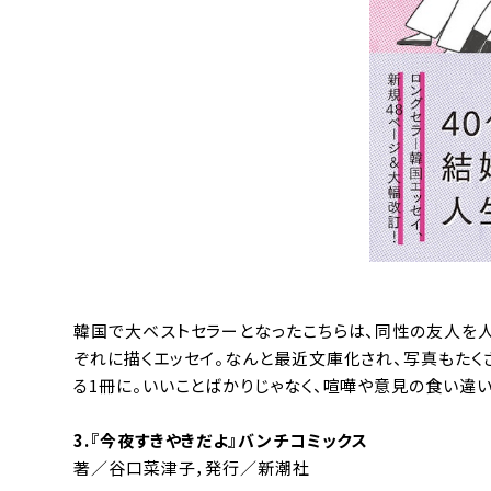
韓国で大ベストセラーとなったこちらは、同性の友人を
ぞれに描くエッセイ。なんと最近文庫化され、写真もた
る1冊に。いいことばかりじゃなく、喧嘩や意見の食い違
3.『
今夜すきやきだよ
』バンチコミックス
著／谷口菜津子，発行／新潮社