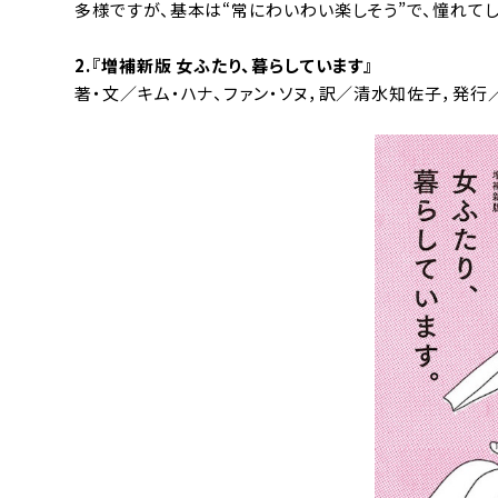
多様ですが、基本は“常にわいわい楽しそう”で、憧れてし
2.『増補新版
女ふたり、暮らしています
』
著・文／キム・ハナ、ファン・ソヌ，訳／清水知佐子，発行