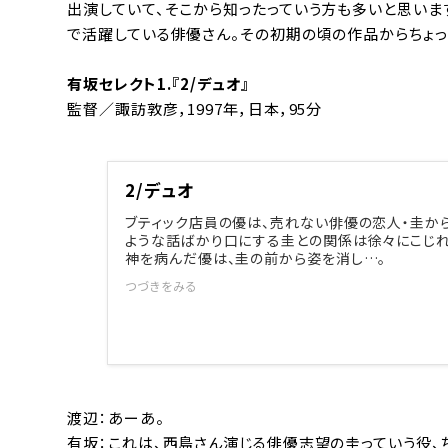
出演していて、そこから知ったっていう方も多いと思いま
で活躍している俳優さん。その初期の頃の作品からちょっと
有坂セレクト1.『2/デュオ』
監督／諏訪敦彦，1997年，日本，95分
2/デュオ
ブティック店員の優は、売れない俳優の恋人・圭か
ような話ばかり口にする圭との関係は徐々にこじれ
神を病んだ優は、圭の前から姿を消し…。
つづきをみる
渡辺：あーあ。
有坂：これは、西島さん演じる俳優志望の圭っていう役、