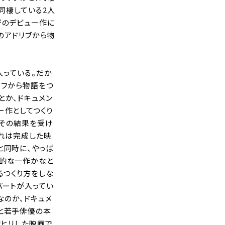
同棲している2人
督のデビュー作に
のアドリブから物
入っている。だか
リフから物語をつ
とか、ドキュメン
ー作としてつくり
。その結果を受け
これは完成した映
と同時に、やっぱ
碑的な一作かなと
るつくり方をしな
パートが入ってい
なのか、ドキュメ
と若手俳優の本
リヒリした映画で