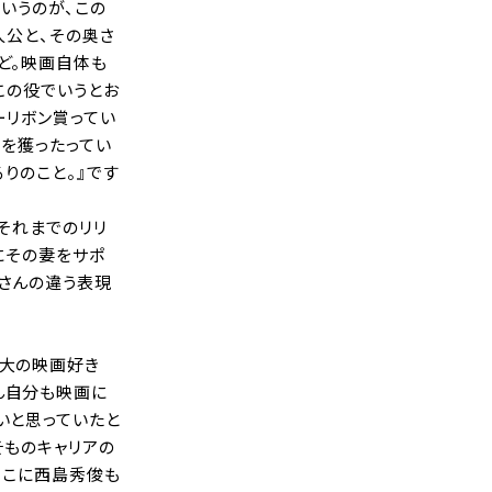
いうのが、この
人公と、その奥さ
ど。映画自体も
この役でいうとお
ーリボン賞ってい
賞を獲ったってい
りのこと。』です
、それまでのリリ
にその妻をサポ
ーさんの違う表現
が大の映画好き
ん自分も映画に
いと思っていたと
そものキャリアの
そこに西島秀俊も