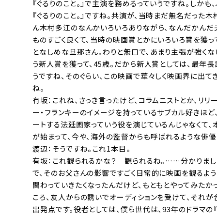
『ぐるりのこと。』で主演を務めるっていうですね。しかも
『ぐるりのこと。』ですね。共演が、当時まだ無名だった
ん木村多江のなんかいろいろありながら、なんだかんだ夫
ものすごく良くて、当時の映画賞とかにいろいろ賞を獲っ
となしめな旦那さん。わりと無口で、あまり主張が強くな
う新人賞を獲って、45歳。だから新人賞としては、最年長
うですね、そのぐらい、この映画で華々しく映画界に出てき
ね。
有坂：これね、さっき言ったけど、コラムニストとか、リリ
ー・フランキーのイメージを持っているサブカル好きほど
ートする法廷画家っていう役を演じているんじゃなくて、
が始まって、今や、海外の監督からも呼ばれるような俳優
渡辺：そうですね。これ1本目。
有坂：これ観られるかな？ 観られるね。……分かりまし
で、そのお父さんの影響ですごく日常的に映画を観るよ
関わっていきたくなったんだけど、もともとやってみたか
ころ、友人からの誘いでオーディションを受けて、それが
出発点です。役者としては、僕ら世代は、93年のドラマの