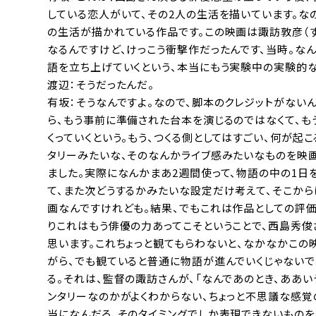
している恋人がいて、その2人の生活を描いています。なの
の生活が描かれている作品です。この映画は諏訪敦彦（
なるんですけど、けっこう衝撃作だったんです、当時。な
語を立ち上げていくという、本当にもう実験中の実験的
渡辺：そうだったんだ。
有坂：そうなんですよ。なので、脚本のクレジットがない
ら、もう事前に準備された台本を演じるのではなくて、も
くっていくという。もう、つくる側としてはすごい、何が起
タリーみたいな、そのなんかライブ感みたいなものを映画
ました。実際になんかまあ2週間使って、物語の中の1日
て、また次どうするかみたいな設定だけ考えて、そこから
画なんですけれども。結果、でもこれは作品としての評価
りこれはもう俳優の力あってこそということで、西島秀
思います。これちょっと観てもらわないと、なかなかこの
がら、でも観ていると普通に物語が進んでいくじゃないで
る。それは、監督の諏訪さんが、「なんであのとき、ああい
ンタリーなのかがよくわからない、ちょっと不思議な感
当になんだろ、そのタイミングでしか表現できないものを