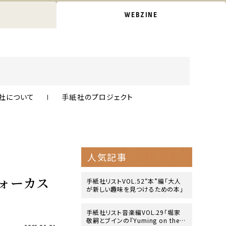
WEBZINE
社について
手紙社のプロジェクト
人気記事
フォーカス
手紙社リストVOL.52“本”編「大人
が新しい趣味を見つけるための本」
手紙社リスト音楽編VOL.29「堀家
敬嗣とブインの『Yuming on the B