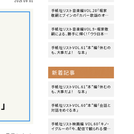
2025.09.01
side』」
手紙社リスト音楽編VOL.28「堀家
敬嗣とブインの『カバー歌謡のオリ
ジナリティ』」
手紙社リスト音楽編VOL.9・堀家敬
嗣による、勝手に輝く！「ウラ日本レ
コード大賞」
手紙社リストVOL.61“本”編「休むの
も、大事だよ！ な本」
新着記事
手紙社リストVOL.61“本”編「休むの
も、大事だよ！ な本」
手紙社リストVOL.60“本”編「会話と
対話をめぐる本」
手紙社リスト映画編 VOL.60「キノ・
イグルーの『今、配信で観られる傑
作映画』10作」