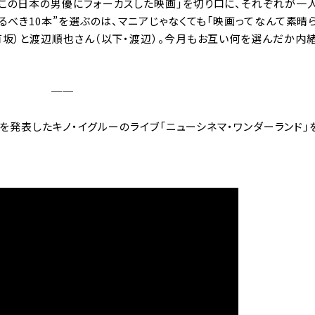
この日本の男優にフォーカスした映画」を切り口に、それぞれが一
るべき10本”を選ぶのは、マニアじゃなくても「映画ってなんて素晴
有坂）と渡辺順也さん（以下・渡辺）。今月もお互い何を選んだか内緒
──
選を発表したキノ・イグルーのライブ「ニューシネマ・ワンダーランド」