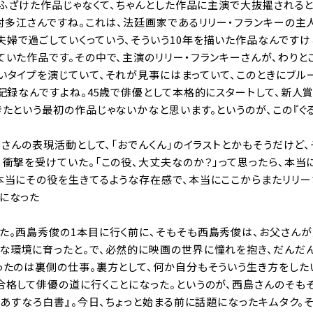
、ふざけた作品じゃなくて、ちゃんとした作品に主演で大抜擢されると
木村多江さんですね。これは、法廷画家であるリリー・フランキーの主
婦で過ごしていくっていう、そういう10年を描いた作品なんですけ
ていた作品です。その中で、主演のリリー・フランキーさんが、わりと
いタイプを演じていて、それが見事にはまっていて、このときにブル
記録なんですよね。45歳で俳優として本格的にスタートして、新人
たという最初の作品じゃないかなと思います。というのが、この『ぐる
ーさんの表現活動として、「おでんくん」のイラストとかもそうだけど
、衝撃を受けていた。「この役、大丈夫なのか？」って思ったら、本当
本当にその役を生きてるような存在感で、本当にここからまたリリ
になった
た。西島秀俊の1本目に行く前に、そもそも西島秀俊は、お父さん
うな環境に育ったと。で、必然的に映画の世界に憧れを抱き、だんだ
ったのは裏側の仕事。裏方として、何か自分もそういう生き方をした
合格して俳優の道に行くことになった。というのが、西島さんのそも
『
あすなろ白書
』。今日、ちょっと始まる前に話題になったキムタク。