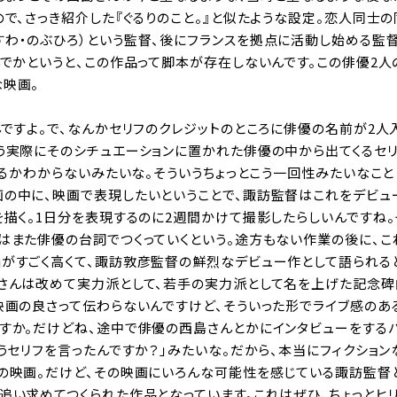
で、さっき紹介した『ぐるりのこと。』と似たような設定。恋人同士の
すわ・のぶひろ）という監督、後にフランスを拠点に活動し始める監
んでかというと、この作品って脚本が存在しないんです。この俳優2人
な映画。
んですよ。で、なんかセリフのクレジットのところに俳優の名前が2人
う実際にそのシチュエーションに置かれた俳優の中から出てくるセ
こるかわからないみたいな。そういうちょっとこう一回性みたいなこと
の中に、映画で表現したいということで、諏訪監督はこれをデビュ
を描く。1日分を表現するのに2週間かけて撮影したらしいんですね
はまた俳優の台詞でつくっていくという。途方もない作業の後に、
がすごく高くて、諏訪敦彦監督の鮮烈なデビュー作として語られる
俊さんは改めて実力派として、若手の実力派として名を上げた記念
映画の良さって伝わらないんですけど、そういった形でライブ感のあ
すか。だけどね、途中で俳優の西島さんとかにインタビューをする
うセリフを言ったんですか？」みたいな。だから、本当にフィクション
覚の映画。だけど、その映画にいろんな可能性を感じている諏訪監督
追い求めてつくられた作品となっています。これはぜひ、ちょっとヒ