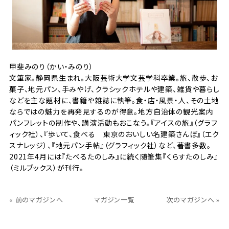
甲斐みのり（かい・みのり）
文筆家。静岡県生まれ。大阪芸術大学文芸学科卒業。旅、散歩、お
菓子、地元パン、手みやげ、クラシックホテルや建築、雑貨や暮らし
などを主な題材に、書籍や雑誌に執筆。食・店・風景・人、その土地
ならではの魅力を再発見するのが得意。地方自治体の観光案内
パンフレットの制作や、講演活動もおこなう。『アイスの旅』（グラフ
ィック社）、『歩いて、食べる 東京のおいしい名建築さんぽ』（エク
スナレッジ）、『地元パン手帖』（グラフィック社）など、著書多数。
2021年4月には『たべるたのしみ』に続く随筆集『くらすたのしみ』
（ミルブックス）が刊行。
« 前のマガジンへ
マガジン一覧
次のマガジンへ »