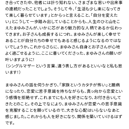
き合ってきた中、他者には計り知れない、さまざまな思いや出来事
の連続だったことでしょう。そうして今、「生活も少し楽になってき
て楽しく暮らせています」とからっと言えること、「自分を変えた
い」とこうして一歩踏み出していることからも、人生のひと山をこ
えたまゆみさんが、いかに芯があり魅力的な人柄であるか伝わっ
てきます。お子さんも成長するにつれ、まゆみさんが楽しく幸せで
あることが自分たちの幸せでもあると感じるようになるのではな
いでしょうか。これからさらに、まゆみさん自身とお子さんが心地
よく過ごせるように、ここに書いてくださった、まゆみさんの願いが
叶いますように！
（シングルマザーという言葉、違う表し方があるといいなと私も思
います！）
まゆみさんの話を伺うかぎり、「家族というカタチが怖い」と臆病
になったり、恋愛に苦手意識を持ちながらも、真っ向から恋愛とい
う感情を拒絶せず、これまでにも人を好きになり、お付き合いして
きたとのこと。その上でなにより、まゆみさんが恋愛への苦手意識
を克服することを願っているので、大きな心配はいらないなあと
感じました。これからも人を好きになり、関係を築いていけるはず
です。