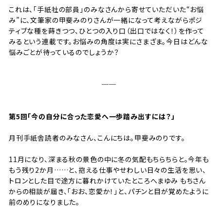
これは、「手紙社の部員」のみなさんから寄せていただいた“お悩
み”に、文筆家の甲斐みのりさんが一緒になって考えながらポジ
ティブな種を蒔きつつ、ひとつの入り口（出口ではなく！）を作って
みるという連載です。お悩みの角度は実にさまざま。今日はどんな
悩みごとが待っているのでしょうか？
──
第5回「今の自分に合った恋愛へ一歩踏み出すには？」
月刊手紙舎読者のみなさん、こんにちは。甲斐みのりです。
11月になり、深まる秋の景色の中に冬の気配もちらちらと。今年も
もう残り2か月……と、抱える仕事やせわしい日々の生活を思い、
トロンとした目で途方に暮れかけていたところへまゆみ もちさん
からの相談が届き、「おお、恋愛か！」と、パチンと目が覚めたように
前のめりになりました。