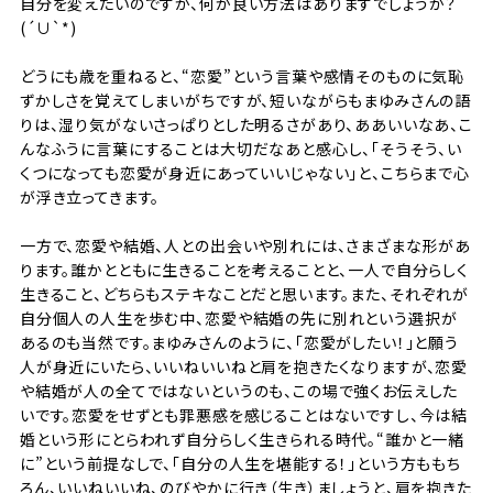
自分を変えたいのですが、何か良い方法はありますでしょうか？
(´∪︎`*)
どうにも歳を重ねると、“恋愛”という言葉や感情そのものに気恥
ずかしさを覚えてしまいがちですが、短いながらもまゆみさんの語
りは、湿り気がないさっぱりとした明るさがあり、ああいいなあ、こ
んなふうに言葉にすることは大切だなあと感心し、「そうそう、い
くつになっても恋愛が身近にあっていいじゃない」と、こちらまで心
が浮き立ってきます。
一方で、恋愛や結婚、人との出会いや別れには、さまざまな形があ
ります。誰かとともに生きることを考えることと、一人で自分らしく
生きること、どちらもステキなことだと思います。また、それぞれが
自分個人の人生を歩む中、恋愛や結婚の先に別れという選択が
あるのも当然です。まゆみさんのように、「恋愛がしたい！」と願う
人が身近にいたら、いいねいいねと肩を抱きたくなりますが、恋愛
や結婚が人の全てではないというのも、この場で強くお伝えした
いです。恋愛をせずとも罪悪感を感じることはないですし、今は結
婚という形にとらわれず自分らしく生きられる時代。“誰かと一緒
に”という前提なしで、「自分の人生を堪能する！」という方ももち
ろん、いいねいいね、のびやかに行き（生き）ましょうと、肩を抱きた