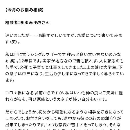
【今月のお悩み相談】
相談者：まゆみ もち
さん
迷いましたが……お恥ずかしいですが、恋愛について書いてみま
す（笑）。
私は世に言うシングルマザーです（もっと良い言い方ないのかな
ぁ 笑）。12年目です。実家が地方なので親も頼れず、人に頼るのも
苦手で、必死で子育てと仕事をしてきました。上の娘は大学生、下
の息子は中三になり、生活も少し楽になってきて楽しく暮らせてい
ます。
コロナ禍になる以前からですが、私はいつも仲の良いご夫婦に憧
れながらも、再び家族というカタチが怖い自分もいます。
だからでしょうか、初めから転勤になるような相手を好きになって
しまったり、お付き合いをしても、途中から彼との心の距離（？）が
出来てしまったりです。いつも恋愛が苦手と思ってしまう、そんな