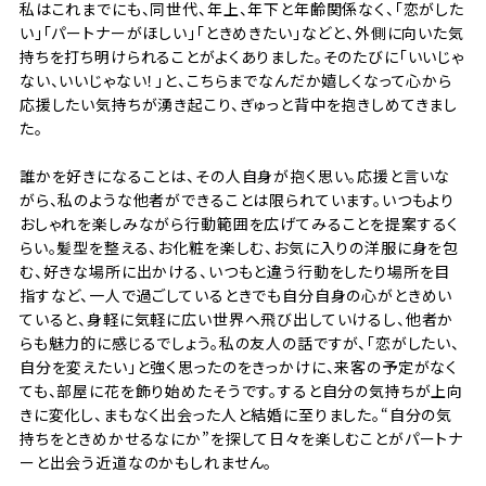
私はこれまでにも、同世代、年上、年下と年齢関係なく、「恋がした
い」「パートナーがほしい」「ときめきたい」などと、外側に向いた気
持ちを打ち明けられることがよくありました。そのたびに「いいじゃ
ない、いいじゃない！」と、こちらまでなんだか嬉しくなって心から
応援したい気持ちが湧き起こり、ぎゅっと背中を抱きしめてきまし
た。
誰かを好きになることは、その人自身が抱く思い。応援と言いな
がら、私のような他者ができることは限られています。いつもより
おしゃれを楽しみながら行動範囲を広げてみることを提案するく
らい。髪型を整える、お化粧を楽しむ、お気に入りの洋服に身を包
む、好きな場所に出かける、いつもと違う行動をしたり場所を目
指すなど、一人で過ごしているときでも自分自身の心がときめい
ていると、身軽に気軽に広い世界へ飛び出していけるし、他者か
らも魅力的に感じるでしょう。私の友人の話ですが、「恋がしたい、
自分を変えたい」と強く思ったのをきっかけに、来客の予定がなく
ても、部屋に花を飾り始めたそうです。すると自分の気持ちが上向
きに変化し、まもなく出会った人と結婚に至りました。“自分の気
持ちをときめかせるなにか”を探して日々を楽しむことがパートナ
ーと出会う近道なのかもしれません。