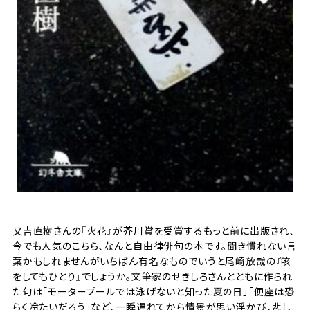
又吉直樹さんの『火花』が芥川賞を受賞するもっと前に出版され、
今でも人気のこちら、なんと自由律俳句の本です。聞き慣れない言
葉かもしれませんがいちばん有名なものでいうと尾崎放哉の『咳
をしてもひとり』でしょうか。文筆家のせきしろさんとともに作られ
た句は「モータープールでは泳げないと知った夏の日」「便座は恐
らく冷たいだろう」など、一瞬遅れてから情景が思い浮かび、悲し