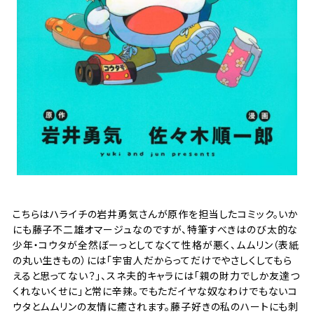
こちらはハライチの岩井勇気さんが原作を担当したコミック。いか
にも藤子不二雄オマージュなのですが、特筆すべきはのび太的な
少年・コウタが全然ぼーっとしてなくて性格が悪く、ムムリン（表紙
の丸い生きもの）には「宇宙人だからってだけでやさしくしてもら
えると思ってない？」、スネ夫的キャラには「親の財力でしか友達つ
くれないくせに」と常に辛辣。でもただイヤな奴なわけでもないコ
ウタとムムリンの友情に癒されます。藤子好きの私のハートにも刺