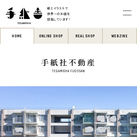
紙とイラストで
世界一のお店を
目指しています！
HOME
ONLINE SHOP
REAL SHOP
WEBZINE
手紙社不動産
TEGAMISHA FUDOSAN