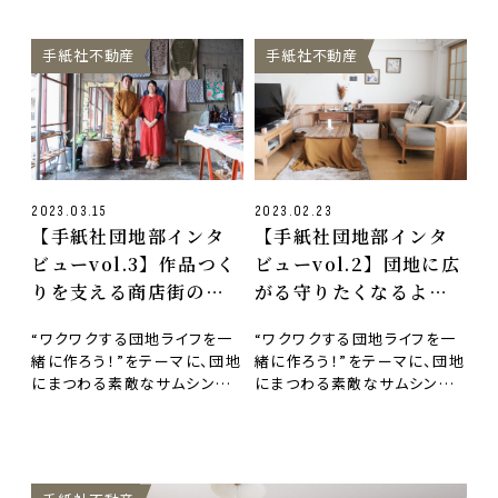
手紙社不動産
手紙社不動産
2023.03.15
2023.02.23
【手紙社団地部インタ
【手紙社団地部インタ
ビューvol.3】作品つく
ビューvol.2】団地に広
りを支える商店街の中
がる守りたくなるよう
のアトリエ
な風景
“ワクワクする団地ライフを一
“ワクワクする団地ライフを一
緒に作ろう！”をテーマに、団地
緒に作ろう！”をテーマに、団地
にまつわる素敵なサムシング
にまつわる素敵なサムシング
をお届けするプロジェクト「手
をお届けするプロジェクト「手
紙社団地部」。団地…
紙社団地部」。団地…