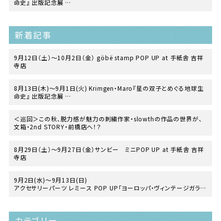
命史』 出版記念展
at TEGAMISHA BOOKSTORE
新着記事
9月12日（土）〜10月2日（金） göbë stamp POP UP at 手紙舎 吉祥
寺店
8月13日(木)〜9月1日(火) Krimgen・Maro『星の双子とめぐる地球生
命史』 出版記念展
at TEGAMISHA BOOKSTORE
＜巡回＞この秋、脱力感が魅力の刺繍作家・slowthの作品の世界が、
文箱・2nd STORY・前橋店へ！？
8月29日（土）〜9月27日（金）サンビー ミニPOP UP at 手紙舎 吉祥
寺店
9月2日(水)～9月13日(日)
アクセサリーパーツ レミース POP UP「ヨーロッパ・ヴィンテージガラス
の世界」
at 手紙舎 2nd STORY
カテゴリー