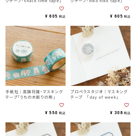
グテープ「snack time tape」
グテープ「niko niko tape」
¥
605
¥
605
税込
税込
手紙社｜高旗将雄・マスキング
プロペラスタジオ｜マスキング
テープ「うちの木彫りの熊」
テープ 「day of week」
¥
550
¥
308
税込
税込