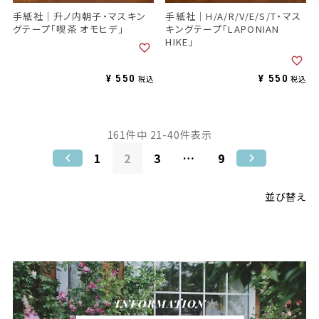
手紙社｜升ノ内朝子・マスキン
手紙社｜H/A/R/V/E/S/T・マス
グテープ「喫茶 オモヒデ」
キングテープ「LAPONIAN
HIKE」
¥
550
¥
550
税込
税込
161
件中
21
-
40
件表示
1
2
3
…
9
並び替え