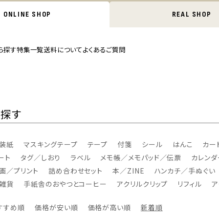
ONLINE SHOP
REAL SHOP
ら探す
特集一覧
送料について
よくあるご質問
ら探す
装紙
マスキングテープ
テープ
付箋
シール
はんこ
カー
ート
タグ／しおり
ラベル
メモ帳／メモパッド／伝票
カレンダ
画／プリント
詰め合わせセット
本／ZINE
ハンカチ／手ぬぐい
雑貨
手紙舎のおやつとコーヒー
アクリルクリップ
リフィル
ア
すすめ順
価格が安い順
価格が高い順
新着順