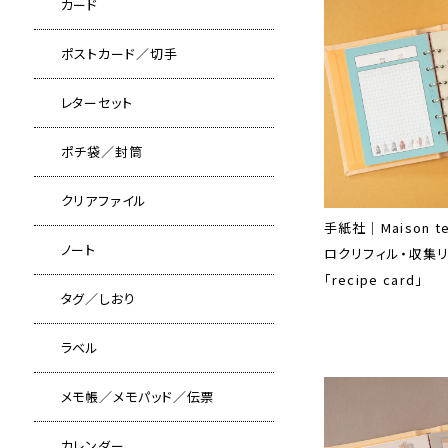
カード
ポストカード／切手
レターセット
ポチ袋／封筒
クリアファイル
手紙社｜Maison te
ノート
ロクリフィル・収集
「recipe card」
タグ／しおり
ラベル
メモ帳／メモパッド／伝票
カレンダー