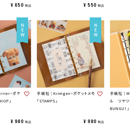
¥
650
¥
550
税込
税込
rrier・ポケ
手紙社｜Krimgen・ポケットメモ
手紙社｜Mo
SHOP」
「STAMPS」
ル ツヤツヤ
BUNGU！」
¥
980
¥
980
税込
税込