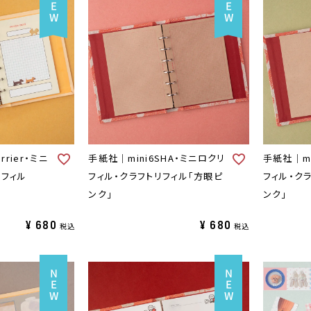
rrier・ミニ
手紙社｜mini6SHA・ミニロクリ
手紙社｜mi
リフィル
フィル・クラフトリフィル「方眼ピ
フィル・ク
ンク」
ンク」
¥
680
¥
680
税込
税込