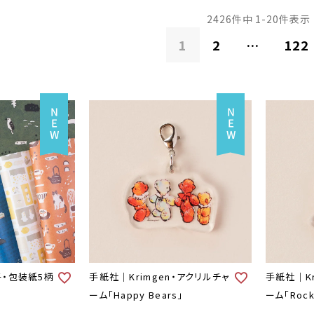
2426
件中
1
-
20
件表示
1
2
…
122
・包装紙5柄
手紙社｜Krimgen・アクリルチャ
手紙社｜Kr
ーム「Happy Bears」
ーム「Rocki