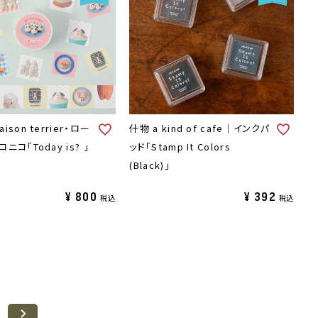
son terrier・ロー
什物 a kind of cafe｜インクパ
コ「Today is? 」
ッド「Stamp It Colors
(Black)」
¥
800
¥
392
税込
税込