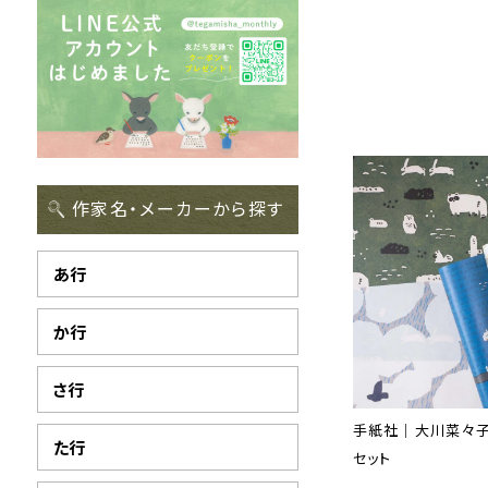
作家名・メーカーから探す
あ行
か行
さ行
手紙社｜大川菜々子
た行
セット