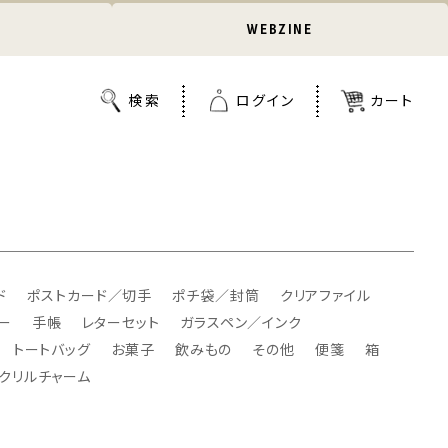
WEBZINE
ド
ポストカード／切手
ポチ袋／封筒
クリアファイル
ー
手帳
レターセット
ガラスペン／インク
トートバッグ
お菓子
飲みもの
その他
便箋
箱
クリルチャーム