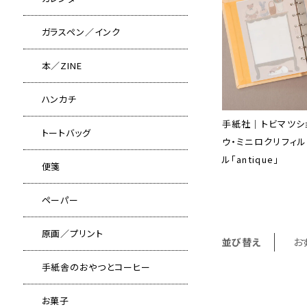
ガラスペン／インク
本／ZINE
ハンカチ
手紙社｜トビマツシ
トートバッグ
ウ・ミニロクリフィル
ル「antique」
便箋
ペーパー
原画／プリント
並び替え
お
手紙舎のおやつとコーヒー
お菓子