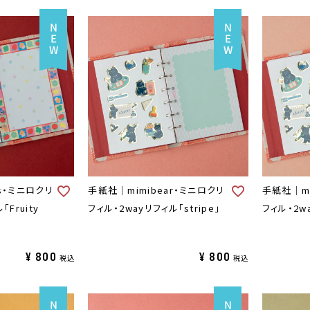
ies・ミニロクリ
手紙社｜mimibear・ミニロクリ
手紙社｜mi
Fruity
フィル・2wayリフィル「stripe」
フィル・2w
¥
800
¥
800
税込
税込