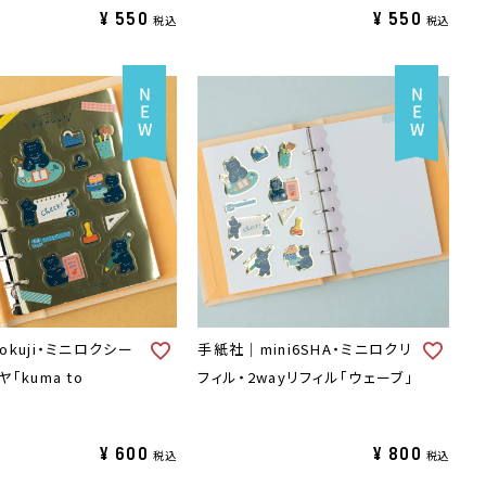
¥
550
¥
550
税込
税込
kuji・ミニロクシー
手紙社｜mini6SHA・ミニロクリ
「kuma to
フィル・2wayリフィル「ウェーブ」
¥
600
¥
800
税込
税込