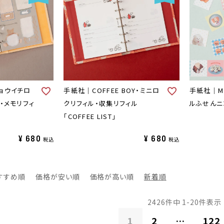
ョウイチロ
手紙社｜COFFEE BOY・ミニロ
手紙社｜Mai
・メモリフィ
クリフィル・収集リフィル
ルふせんニコニ
「COFFEE LIST」
¥
680
¥
680
税込
税込
すすめ順
価格が安い順
価格が高い順
新着順
2426
件中
1
-
20
件表示
1
2
…
122