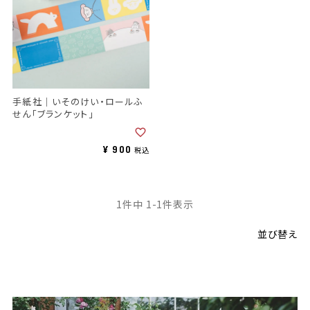
手紙社｜いそのけい・ロールふ
せん「ブランケット」
¥
900
税込
1
件中
1
-
1
件表示
並び替え