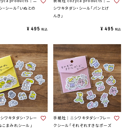
yca products｜ニ
表現社 cozyca products｜ニ
シ・シール「いぬとの
シワキタダシ・シール「パンとげ
んき」
¥
495
¥
495
税込
税込
シワキタダシ・フレー
手紙社｜ニシワキタダシ・フレー
ねこまみれシール」
クシール「それぞれすきなポーズ