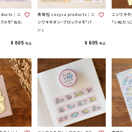
oducts｜ニ
表現社 cozyca products｜ニ
ニシワキタ
クメモ「ねむ
シワキタダシ・ブロックメモ「パ
「いぬだっ
ン」
¥
605
¥
605
税込
税込