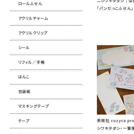
ニシワキタダシ｜型
ロールふせん
「パンだっこふせん」
アクリルチャーム
アクリルクリップ
シール
リフィル／手帳
はんこ
包装紙
マスキングテープ
表現社 cozyca pr
テープ
シワキタダシ・一筆