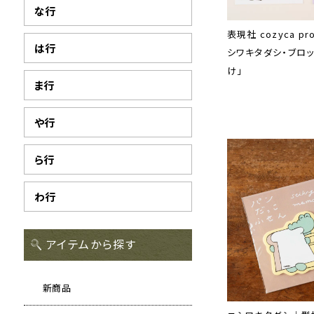
な行
表現社 cozyca pr
は行
シワキタダシ・ブロッ
け」
ま行
や行
ら行
わ行
アイテムから探す
新商品