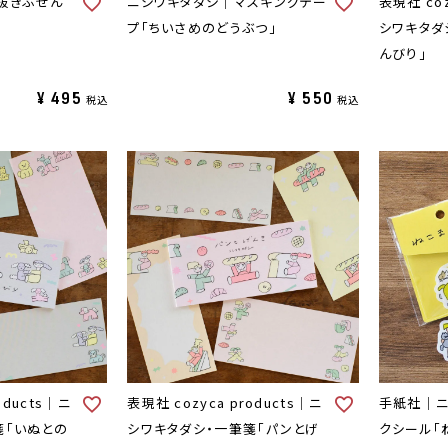
抜きふせん
ニシワキタダシ｜マスキングテー
表現社 coz
プ「ちいさめのどうぶつ」
シワキタダ
んびり」
¥
495
¥
550
税込
税込
oducts｜ニ
表現社 cozyca products｜ニ
手紙社｜ニ
箋「いぬとの
シワキタダシ・一筆箋「パンとげ
クシール「