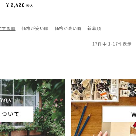
¥
2,420
税込
すすめ順
価格が安い順
価格が高い順
新着順
17
件中
1
-
17
件表示