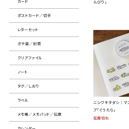
カード
んびり」
ポストカード／切手
レターセット
ポチ袋／封筒
クリアファイル
ノート
タグ／しおり
ラベル
ニシワキタダシ｜マ
プ「ぐうたら」
メモ帳／メモパッド／伝票
在庫切れ
カレンダー