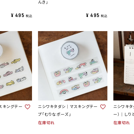
んき」
¥
495
¥
495
税込
税込
スキングテー
ニシワキタダシ｜マスキングテー
ニシワキタ
プ「むりなポーズ」
ー）｜しり
在庫切れ
在庫切れ