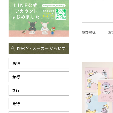
並び替え
お
作家名・メーカーから探す
あ行
か行
さ行
た行