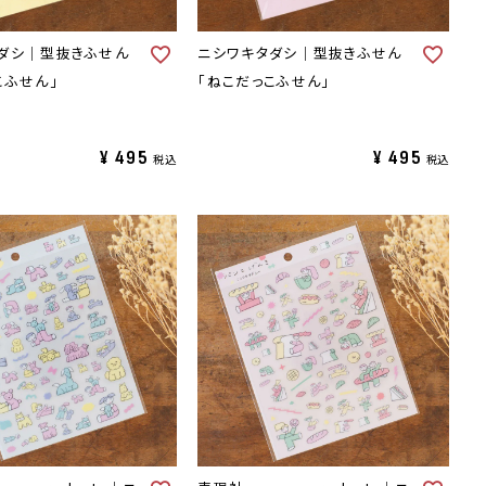
ダシ｜型抜きふせん
ニシワキタダシ｜型抜きふせん
こふせん」
「ねこだっこふせん」
¥
495
¥
495
税込
税込