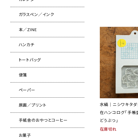
ガラスペン／インク
本／ZINE
ハンカチ
トートバッグ
便箋
ペーパー
水縞｜ニシワキタダ
原画／プリント
在ハンコログ「手帳
手紙舎のおやつとコーヒー
どうぶつ」
在庫切れ
お菓子