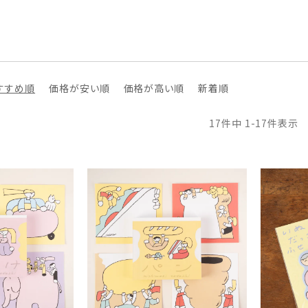
すすめ順
価格が安い順
価格が高い順
新着順
17
件中
1
-
17
件表示