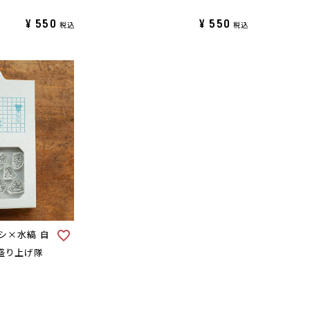
¥
550
¥
550
税込
税込
シ×水縞 自
盛り上げ隊