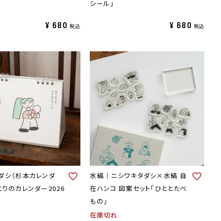
シール」
¥
680
¥
680
税込
税込
ダシ（杉本カレンダ
水縞｜ニシワキタダシ×水縞 自
とりのカレンダー2026
在ハンコ 図案セット「ひととたべ
もの」
在庫切れ