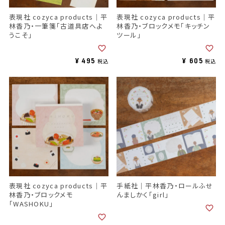
表現社 cozyca products｜平
表現社 cozyca products｜平
林香乃・一筆箋「古道具店へよ
林香乃・ブロックメモ「キッチン
うこそ」
ツール」
¥
495
¥
605
税込
税込
表現社 cozyca products｜平
手紙社｜平林香乃・ロールふせ
林香乃・ブロックメモ
んましかく「girl」
「WASHOKU」