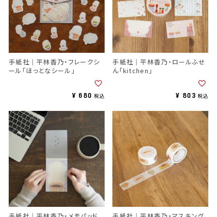
手紙社｜平林香乃・フレークシ
手紙社｜平林香乃・ロールふせ
ール「ほっとなシール」
ん「kitchen」
¥
680
¥
803
税込
税込
手紙社｜平林香乃・メモパッド
手紙社｜平林香乃・マスキング