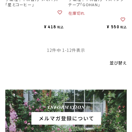
「星とコーヒー」
テープ「GOHAN」
在庫切れ
¥
418
¥
550
税込
税込
12
件中
1
-
12
件表示
並び替え