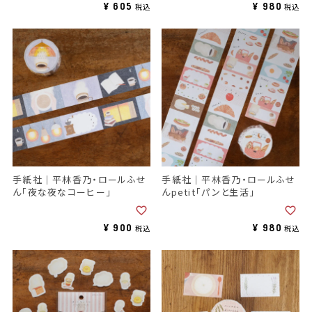
¥
605
¥
980
税込
税込
手紙社｜平林香乃・ロールふせ
手紙社｜平林香乃・ロールふせ
ん「夜な夜なコーヒー」
んpetit「パンと生活」
¥
900
¥
980
税込
税込