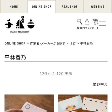
HOME
ONLINE SHOP
REAL SHOP
WEBZINE
ONLINE SHOP
作家名・メーカーから探す
は行
平林香乃
平林香乃
12
件中
1
-
12
件表示
並び替え