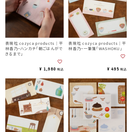
表現社 cozyca products｜平
表現社 cozyca products｜平
林香乃・ハンカチ「朝ごはんがで
林香乃・一筆箋「WASHOKU」
きるまで」
¥
1,980
¥
495
税込
税込