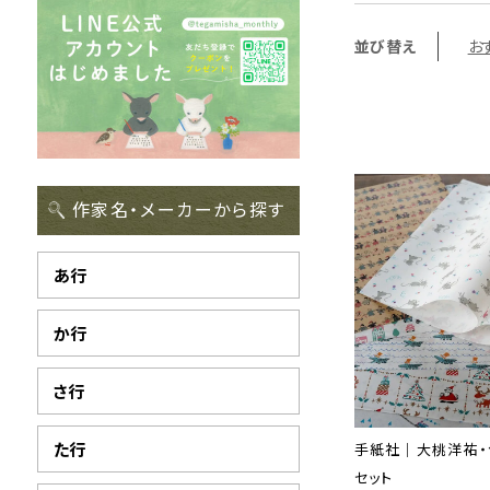
並び替え
お
作家名・メーカーから探す
あ行
か行
さ行
た行
手紙社｜大桃洋祐・
セット