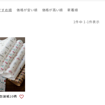
すすめ順
価格が安い順
価格が高い順
新着順
1
件中
1
-
1
件表示
包装紙10柄