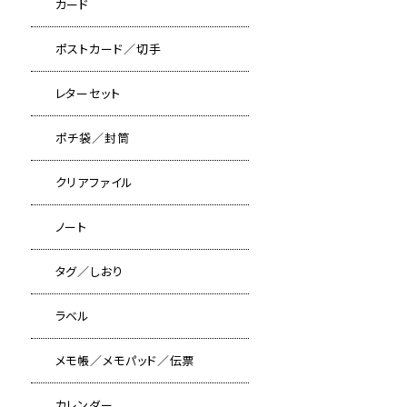
カード
ポストカード／切手
レターセット
ポチ袋／封筒
クリアファイル
ノート
タグ／しおり
ラベル
メモ帳／メモパッド／伝票
カレンダー