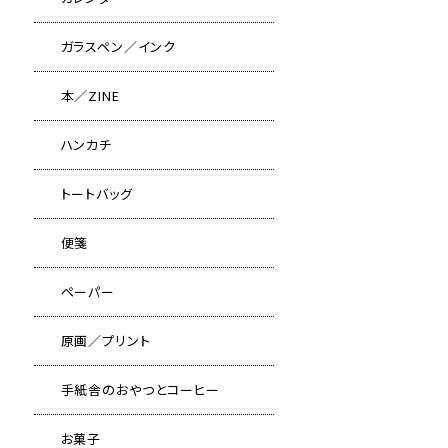
ガラスペン／インク
本／ZINE
ハンカチ
トートバッグ
便箋
ペーパー
原画／プリント
手紙舎のおやつとコーヒー
お菓子