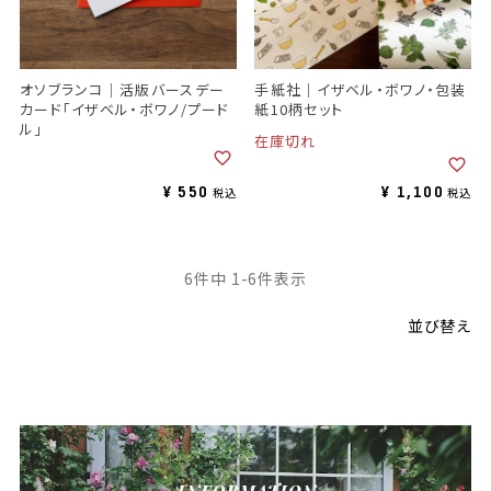
オソブランコ｜活版バースデー
手紙社｜イザベル・ボワノ・包装
カード「イザベル・ボワノ/プード
紙10柄セット
ル」
在庫切れ
¥
550
¥
1,100
税込
税込
6
件中
1
-
6
件表示
並び替え