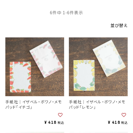
6
件中
1
-
6
件表示
並び替え
手紙社｜イザベル・ボワノ・メモ
手紙社｜イザベル・ボワノ・メモ
パッド「イチゴ」
パッド「レモン」
¥
418
¥
418
税込
税込