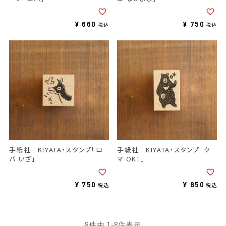
¥
660
¥
750
税込
税込
手紙社｜KIYATA・スタンプ「ロ
手紙社｜KIYATA・スタンプ「ク
バ いざ」
マ OK！」
¥
750
¥
850
税込
税込
8
件中
1
-
8
件表示