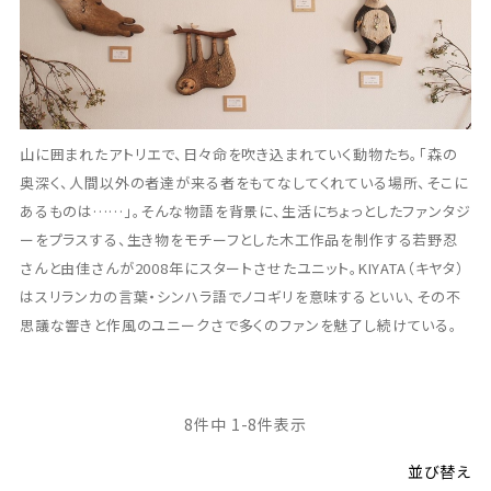
山に囲まれたアトリエで、日々命を吹き込まれていく動物たち。「森の
奥深く、人間以外の者達が来る者をもてなしてくれている場所、そこに
あるものは……」。そんな物語を背景に、生活にちょっとしたファンタジ
ーをプラスする、生き物をモチーフとした木工作品を制作する若野忍
さんと由佳さんが2008年にスタートさせたユニット。KIYATA（キヤタ）
はスリランカの言葉・シンハラ語でノコギリを意味するといい、その不
思議な響きと作風のユニークさで多くのファンを魅了し続けている。
8
件中
1
-
8
件表示
並び替え