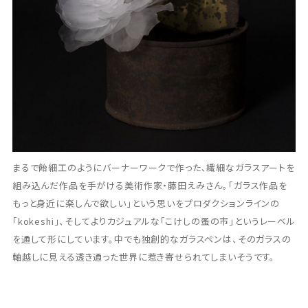
まるで飴細工のようにバーナーワークで作った、繊細なガラスアートを
組み込んだ作品を手がける美術作家・藤田えみさん。「ガラス作品を
もっと身近に楽しんで欲しい」という思いをプロダクションラインの
「kokeshi」、そしてよりカジュアルな「こけしの蚤の市」というレーベル
を通して形にしています。中でも独創的なガラスペンは、そのガラスの
軸越しに見える透き通った世界に惹き寄せられてしまいそうです。