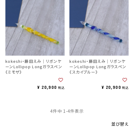
kokeshi・藤田えみ｜リボンケ
kokeshi・藤田えみ｜リボンケ
ーンLollipop Longガラスペン
ーンLollipop Longガラスペン
《ミモザ》
《スカイブルー》
¥
20,900
¥
20,900
税込
税込
4
件中
1
-
4
件表示
並び替え