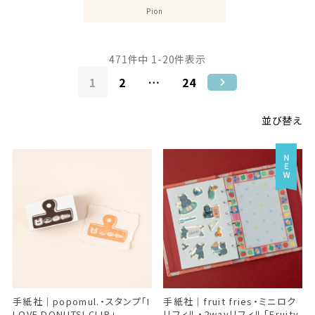
Pion
471
件中
1
-
20
件表示
1
2
…
24
並び替え
手紙社｜popomul.・スタンプ「I
手紙社｜fruit fries・ミニロク
LOVE DONUTS! CLIP」
リフィル・2wayリフィル「Fruity