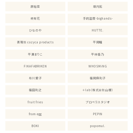
原裕菜
坂内拓
柊有花
手的温度-bighands-
ひなのや
HUTTE.
表現社 cozyca products
平岡瞳
平澤まりこ
平林香乃
FIKAFABRIKEN
WHOSMiNG
布川愛子
福岡麻利子
福田利之
＋lab（株式会社山櫻）
fruit fries
プロペラスタジオ
from egg
PEPIN
BOKI
popomul.