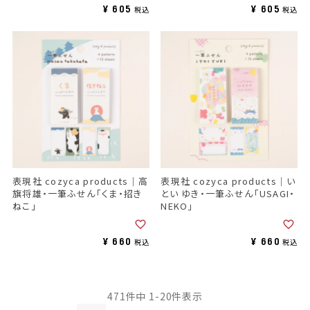
¥
605
¥
605
税込
税込
表現社 cozyca products｜高
表現社 cozyca products｜い
旗将雄・一筆ふせん「くま・招き
とい ゆき・一筆ふせん「USAGI・
ねこ」
NEKO」
¥
660
¥
660
税込
税込
471
件中
1
-
20
件表示