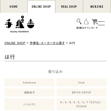
HOME
ONLINE SHOP
REAL SHOP
WEBZINE
ONLINE SHOP
作家名・メーカーから探す
は行
は行
絞り込み
hakowasa
hase
波田佳子
BATON GROUP
H／A／R／V／E／S／T TEXTILE／
ハバメグミ
DESIGN