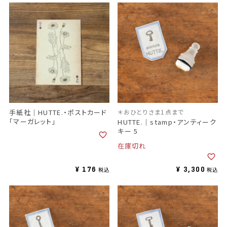
手紙社｜HUTTE.・ポストカード
＊おひとりさま1点まで
「マーガレット」
HUTTE.｜stamp・アンティーク
キー 5
在庫切れ
¥
176
¥
3,300
税込
税込