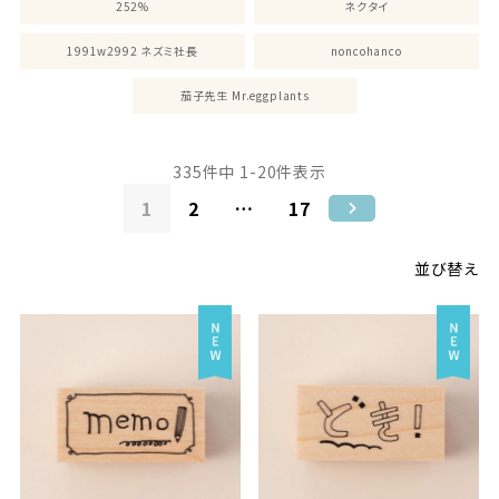
252%
ネクタイ
1991w2992 ネズミ社長
noncohanco
茄子先生 Mr.eggplants
335
件中
1
-
20
件表示
1
2
…
17
並び替え