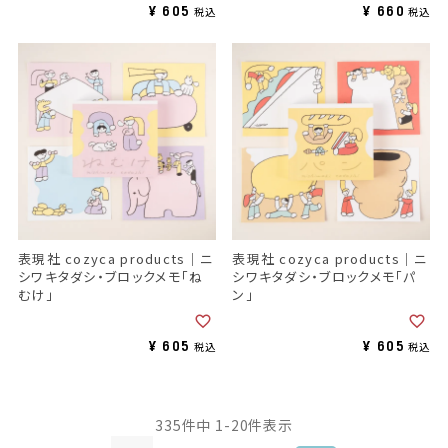
¥
605
¥
660
税込
税込
表現社 cozyca products｜ニ
表現社 cozyca products｜ニ
シワキタダシ・ブロックメモ「ね
シワキタダシ・ブロックメモ「パ
むけ」
ン」
¥
605
¥
605
税込
税込
335
件中
1
-
20
件表示