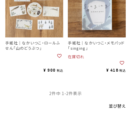
手紙社｜なかいつこ・ロールふ
手紙社｜なかいつこ・メモパッド
せん「山のどうぶつ」
「singing」
在庫切れ
¥
900
¥
418
税込
税込
2
件中
1
-
2
件表示
並び替え