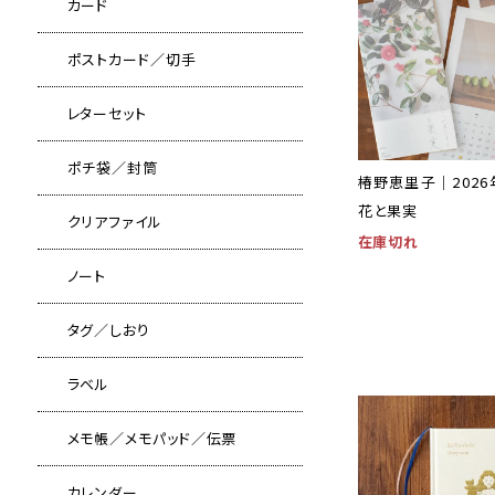
カード
ポストカード／切手
レターセット
ポチ袋／封筒
椿野恵里子｜202
花と果実
クリアファイル
在庫切れ
ノート
タグ／しおり
ラベル
メモ帳／メモパッド／伝票
カレンダー