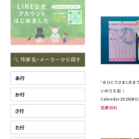
作家名・メーカーから探す
あ行
*おひとりさま1点ま
いのうえ彩｜
か行
Calendar2026(B
在庫切れ
さ行
た行