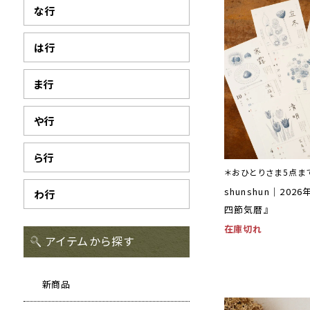
な行
は行
ま行
や行
ら行
＊おひとりさま5点ま
shunshun｜202
わ行
四節気暦』
在庫切れ
アイテムから探す
新商品