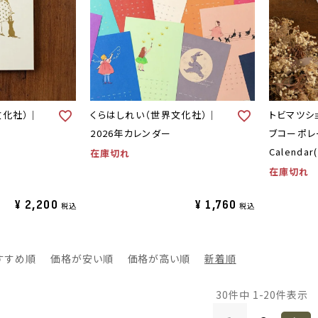
文化社）｜
くらはしれい（世界文化社）｜
トビマツシ
2026年カレンダー
ブコーポレー
Calend
在庫切れ
在庫切れ
¥
2,200
¥
1,760
税込
税込
すすめ順
価格が安い順
価格が高い順
新着順
30
件中
1
-
20
件表示