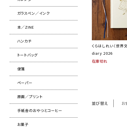
ガラスペン／インク
本／ZINE
ハンカチ
くらはしれい（世界
diary 2026
トートバッグ
在庫切れ
便箋
ペーパー
原画／プリント
並び替え
お
手紙舎のおやつとコーヒー
お菓子