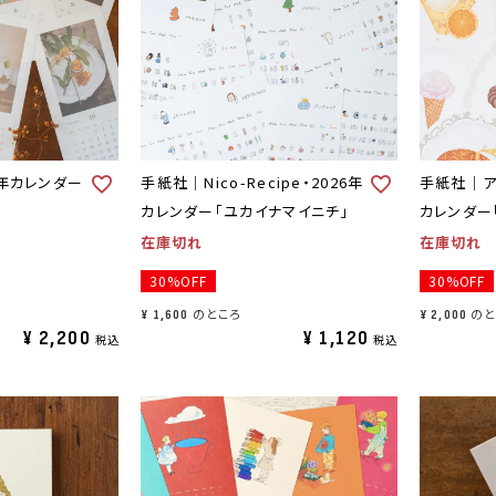
6年カレンダー
手紙社｜Nico-Recipe・2026年
手紙社｜ア
カレンダー「ユカイナマイニチ」
カレンダー
在庫切れ
在庫切れ
30%OFF
30%OFF
のところ
のと
¥
1,600
¥
2,000
¥
2,200
¥
1,120
税込
税込