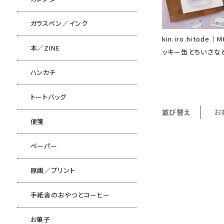
ガラスペン／インク
kin.iro.hitode
本／ZINE
ッキー缶とちいさな
ハンカチ
トートバッグ
並び替え
お
便箋
ペーパー
原画／プリント
手紙舎のおやつとコーヒー
お菓子