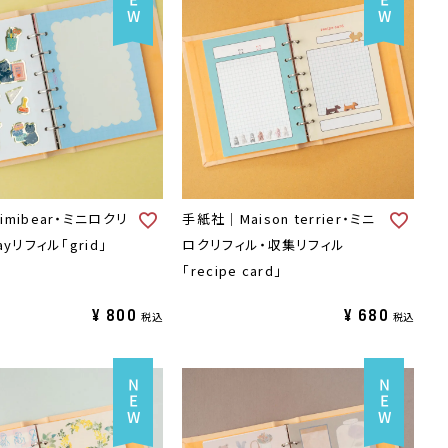
mibear・ミニロクリ
手紙社｜Maison terrier・ミニ
yリフィル「grid」
ロクリフィル・収集リフィル
「recipe card」
¥
800
¥
680
税込
税込