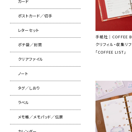
カード
ポストカード／切手
レターセット
手紙社｜COFFEE 
クリフィル・収集リフ
ポチ袋／封筒
「COFFEE LIST」
クリアファイル
ノート
タグ／しおり
ラベル
メモ帳／メモパッド／伝票
カレンダー