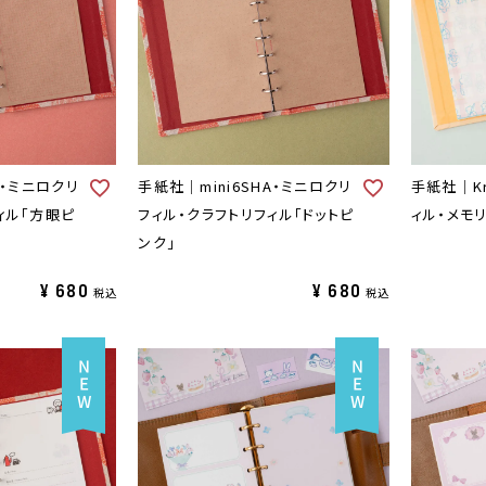
A・ミニロクリ
手紙社｜mini6SHA・ミニロクリ
手紙社｜Kr
ィル「方眼ピ
フィル・クラフトリフィル「ドットピ
ィル・メモリ
ンク」
¥
680
¥
680
税込
税込