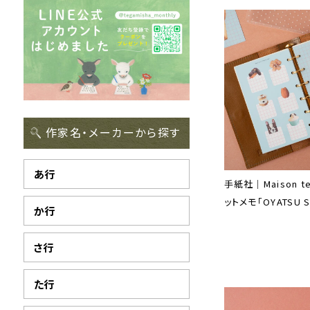
作家名・メーカーから探す
あ行
手紙社｜Maison te
ットメモ「OYATSU 
か行
さ行
た行