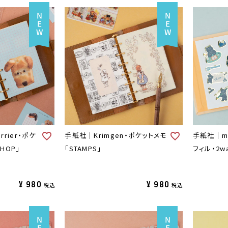
rrier・ポケ
手紙社｜Krimgen・ポケットメモ
手紙社｜mi
SHOP」
「STAMPS」
フィル・2w
¥
980
¥
980
税込
税込