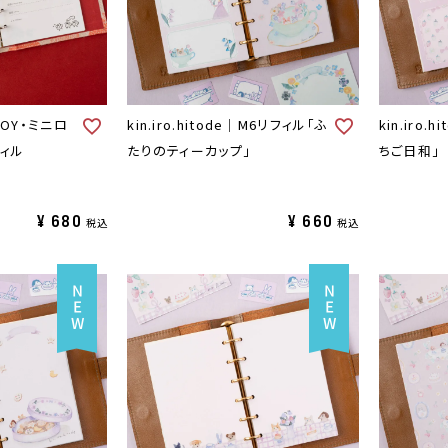
BOY・ミニロ
kin.iro.hitode｜M6リフィル「ふ
kin.iro
ィル
たりのティーカップ」
ちご日和」
¥
680
¥
660
税込
税込