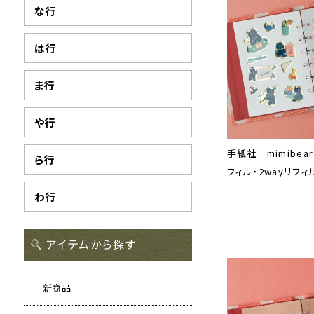
な行
は行
ま行
や行
手紙社｜mimibea
ら行
フィル・2wayリフィル「
わ行
アイテムから探す
新商品