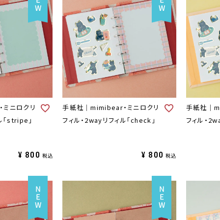
r・ミニロクリ
手紙社｜mimibear・ミニロクリ
手紙社｜mi
stripe」
フィル・2wayリフィル「check」
フィル・2wa
¥
800
¥
800
税込
税込