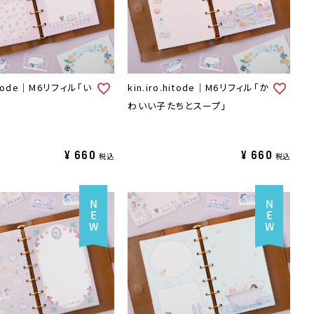
.hitode｜M6リフィル「い
kin.iro.hitode｜M6リフィル「か
わいい子たちとスープ」
¥
660
¥
660
税込
税込