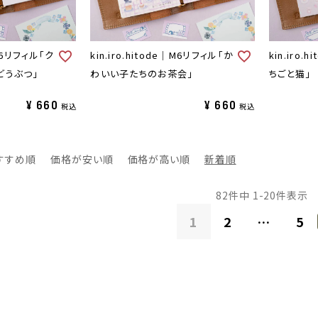
｜M6リフィル「ク
kin.iro.hitode｜M6リフィル「か
kin.iro
どうぶつ」
わいい子たちのお茶会」
ちごと猫」
¥
660
¥
660
税込
税込
すすめ順
価格が安い順
価格が高い順
新着順
82
件中
1
-
20
件表示
1
2
…
5