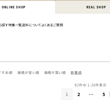
ONLINE SHOP
REAL SHOP
ら探す
特集一覧
送料について
よくあるご質問
すすめ順
価格が安い順
価格が高い順
新着順
82
件中
1
-
20
件表示
1
2
…
5