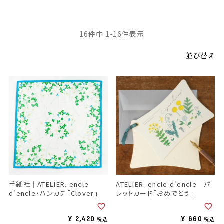
16
件中
1
-
16
件表示
並び替え
手紙社｜ATELIER. encle
ATELIER. encle d'encle｜パ
d'encle・ハンカチ「Clover」
レットカード「おめでとう」
¥
2,420
¥
660
税込
税込