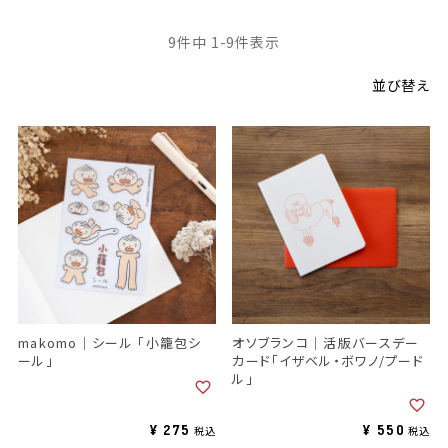
9
件中
1
-
9
件表示
並び替え
makomo｜シール 「小籠包シ
オソブランコ｜活版バースデー
ール」
カード「イザベル・ボワノ/プード
ル」
¥
275
¥
550
税込
税込