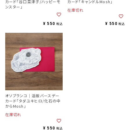
カード「谷口菜津子/ハッピーモ
カード「キャンドルMosh」
ンスター」
在庫切れ
¥
550
¥
550
税込
税込
オソブランコ｜活版バースデー
カード「タダユキヒロ/化石の中
からMosh」
在庫切れ
¥
550
税込