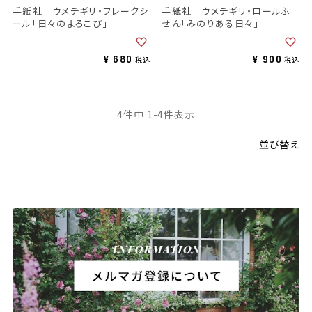
手紙社｜ウメチギリ・フレークシ
手紙社｜ウメチギリ・ロールふ
ール「日々のよろこび」
せん「みのりある日々」
¥
680
¥
900
税込
税込
4
件中
1
-
4
件表示
並び替え