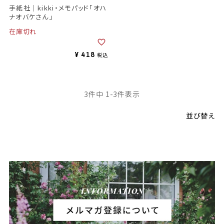
手紙社｜kikki・メモパッド「オハ
ナオバケさん」
在庫切れ
¥
418
税込
3
件中
1
-
3
件表示
並び替え