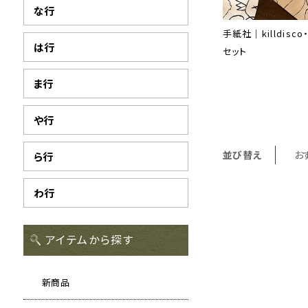
な行
手紙社｜killdisc
は行
セット
ま行
や行
並び替え
お
ら行
わ行
アイテムから探す
新商品