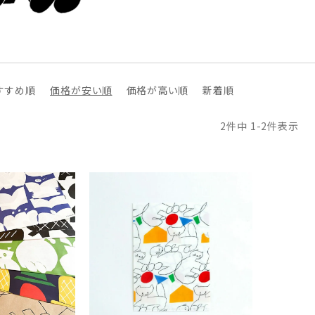
すすめ順
価格が安い順
価格が高い順
新着順
2
件中
1
-
2
件表示