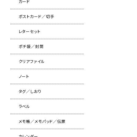
カード
ポストカード／切手
レターセット
ポチ袋／封筒
クリアファイル
ノート
タグ／しおり
ラベル
メモ帳／メモパッド／伝票
カレンダー