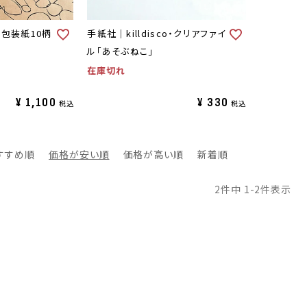
o・包装紙10柄
手紙社｜killdisco・クリアファイ
ル「あそぶねこ」
在庫切れ
¥
1,100
¥
330
税込
税込
すすめ順
価格が安い順
価格が高い順
新着順
2
件中
1
-
2
件表示