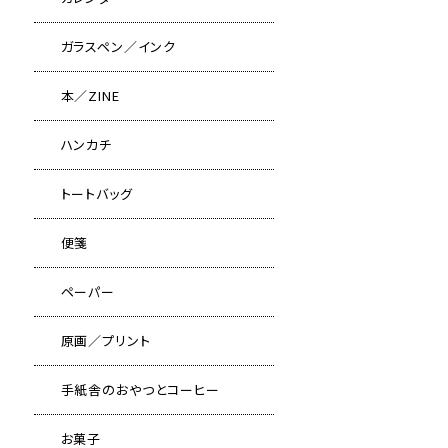
ガラスペン／インク
本／ZINE
ハンカチ
トートバッグ
便箋
ペーパー
原画／プリント
手紙舎のおやつとコーヒー
お菓子