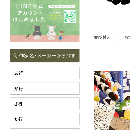
並び替え
お
作家名・メーカーから探す
あ行
か行
さ行
た行