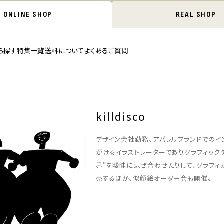
ONLINE SHOP
REAL SHOP
ら探す
特集一覧
送料について
よくあるご質問
killdisco
デザイン会社勤務、アパレルブランドでのイ
がけるイラストレーターでありグラフィック
界”を曖昧に混ぜ合わせたりして、グラフ
売するほか、似顔絵オーダー会も開催。