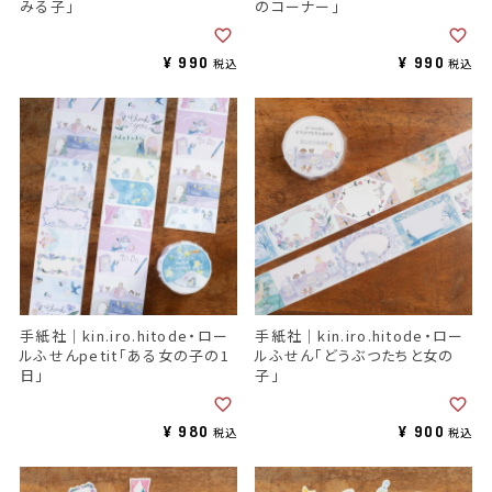
みる子」
のコーナー」
¥
990
¥
990
税込
税込
手紙社｜kin.iro.hitode・ロー
手紙社｜kin.iro.hitode・ロー
ルふせんpetit「ある女の子の1
ルふせん「どうぶつたちと女の
日」
子」
¥
980
¥
900
税込
税込