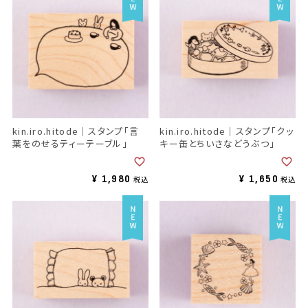
kin.iro.hitode｜スタンプ「言
kin.iro.hitode｜スタンプ「クッ
葉をのせるティーテーブル」
キー缶とちいさなどうぶつ」
¥
1,980
¥
1,650
税込
税込