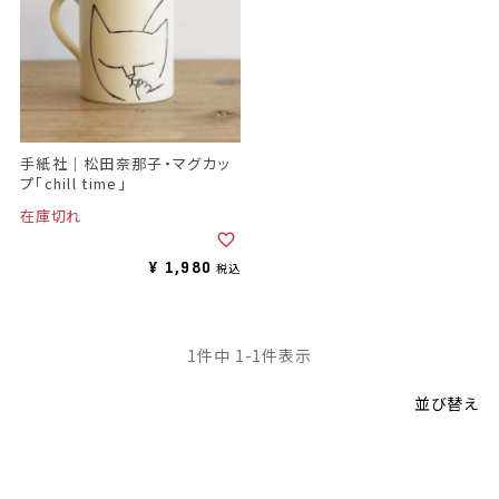
手紙社｜松田奈那子・マグカッ
プ「chill time」
在庫切れ
¥
1,980
税込
1
件中
1
-
1
件表示
並び替え