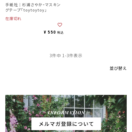
手紙社｜杉浦さやか・マスキン
グテープ「toytoytoy」
在庫切れ
¥
550
税込
3
件中
1
-
3
件表示
並び替え