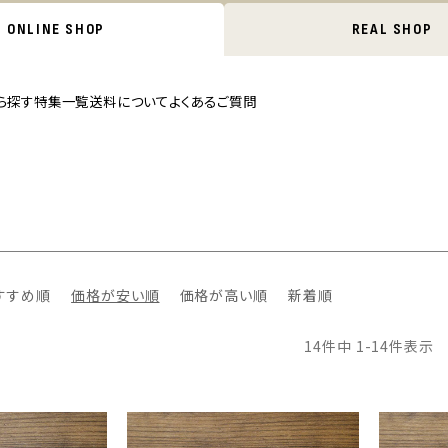
ONLINE SHOP
REAL SHOP
ら探す
特集一覧
送料について
よくあるご質問
すすめ順
価格が安い順
価格が高い順
新着順
14
件中
1
-
14
件表示