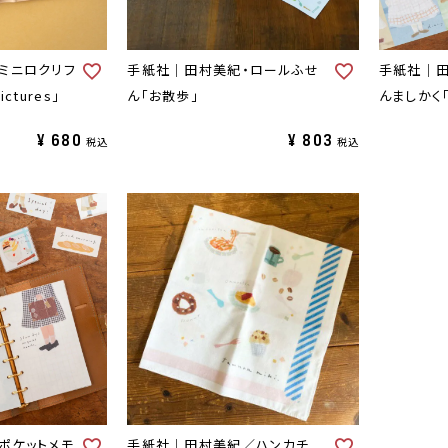
ミニロクリフ
手紙社｜田村美紀・ロールふせ
手紙社｜田
ctures」
ん「お散歩」
んましかく「
¥
680
¥
803
税込
税込
ポケットメモ
手紙社｜田村美紀／ハンカチ