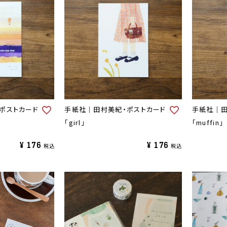
ポストカード
手紙社｜田村美紀・ポストカード
手紙社｜田
「girl」
「muffin」
¥
176
¥
176
税込
税込