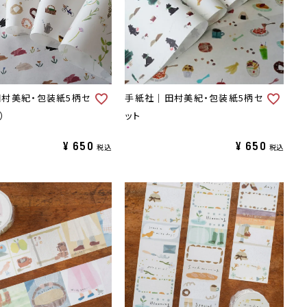
村美紀・包装紙5柄セ
手紙社｜田村美紀・包装紙5柄セ
）
ット
¥
650
¥
650
税込
税込