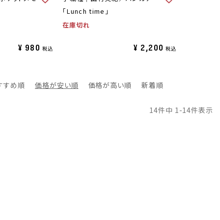
「Lunch time」
在庫切れ
¥
980
¥
2,200
税込
税込
すすめ順
価格が安い順
価格が高い順
新着順
14
件中
1
-
14
件表示