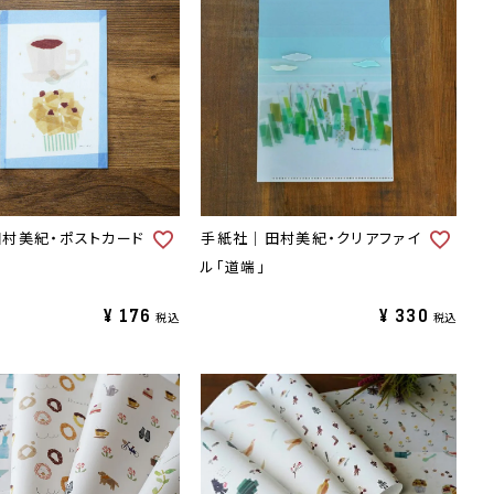
村美紀・ポストカード
手紙社｜田村美紀・クリアファイ
ル「道端」
¥
176
¥
330
税込
税込