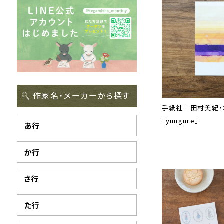
作家名・メーカーから探す
手紙社｜田村美紀・
「yuugure」
あ行
か行
さ行
た行