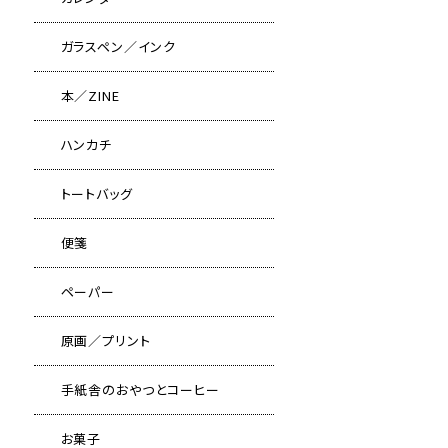
ガラスペン／インク
本／ZINE
ハンカチ
トートバッグ
便箋
ペーパー
原画／プリント
手紙舎のおやつとコーヒー
お菓子