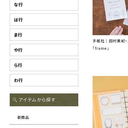
な行
は行
ま行
手紙社｜田村美紀・
「frame」
や行
ら行
わ行
アイテムから探す
新商品