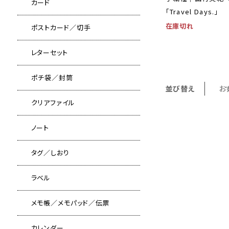
カード
「Travel Days.」
在庫切れ
ポストカード／切手
レターセット
ポチ袋／封筒
並び替え
お
クリアファイル
ノート
タグ／しおり
ラベル
メモ帳／メモパッド／伝票
カレンダー