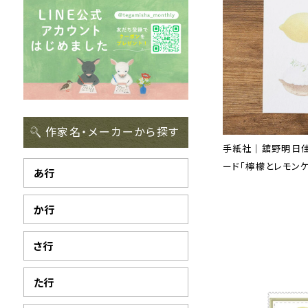
作家名・メーカーから探す
手紙社｜舘野明日佳
ード「檸檬とレモン
あ行
か行
さ行
た行