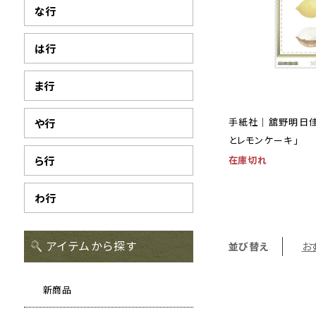
な行
は行
ま行
手紙社｜舘野明日佳
や行
とレモンケーキ」
在庫切れ
ら行
わ行
アイテムから探す
並び替え
お
新商品