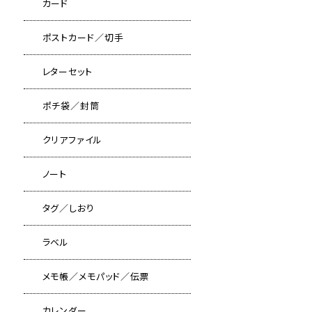
カード
ポストカード／切手
レターセット
ポチ袋／封筒
クリアファイル
ノート
タグ／しおり
ラベル
メモ帳／メモパッド／伝票
カレンダー