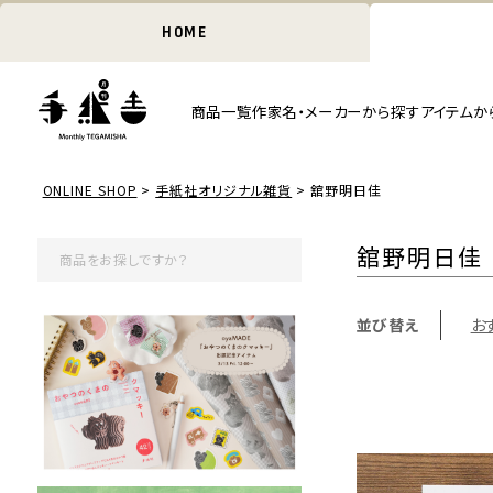
HOME
商品一覧
作家名・メーカーから探す
アイテムか
ONLINE SHOP
手紙社オリジナル雑貨
舘野明日佳
舘野明日佳
並び替え
お