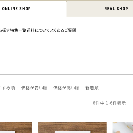
ONLINE SHOP
REAL SHOP
ら探す
特集一覧
送料について
よくあるご質問
すすめ順
価格が安い順
価格が高い順
新着順
6
件中
1
-
6
件表示