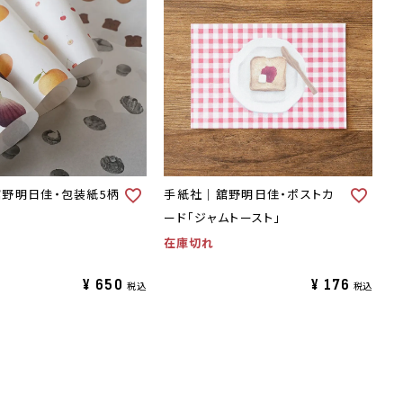
野明日佳・包装紙5柄
手紙社｜舘野明日佳・ポストカ
ード「ジャムトースト」
在庫切れ
¥
650
¥
176
税込
税込