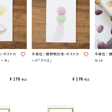
・ポストカ
手紙社｜舘野明日佳・ポストカ
手紙社｜舘
ケーキ」
ード「アイス」
セット
¥
176
¥
176
税込
税込