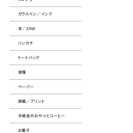
ガラスペン／インク
本／ZINE
ハンカチ
トートバッグ
便箋
ペーパー
原画／プリント
手紙舎のおやつとコーヒー
お菓子