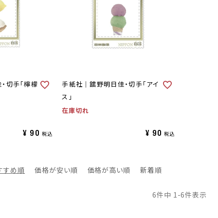
・切手「檸檬
手紙社｜舘野明日佳・切手「アイ
ス」
在庫切れ
¥
90
¥
90
税込
税込
すすめ順
価格が安い順
価格が高い順
新着順
6
件中
1
-
6
件表示