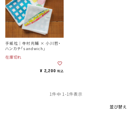
手紙社｜寺村光輔 × 小川哲・
ハンカチ「sandwich」
在庫切れ
¥
2,200
税込
1
件中
1
-
1
件表示
並び替え