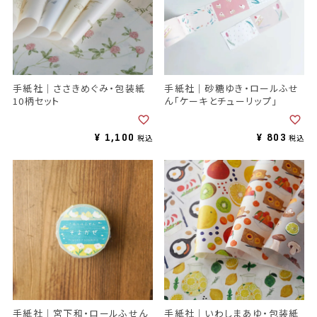
手紙社｜ささきめぐみ・包装紙
手紙社｜砂糖ゆき・ロールふせ
10柄セット
ん「ケーキとチューリップ」
¥
1,100
¥
803
税込
税込
手紙社｜宮下和・ロールふせん
手紙社｜いわしまあゆ・包装紙