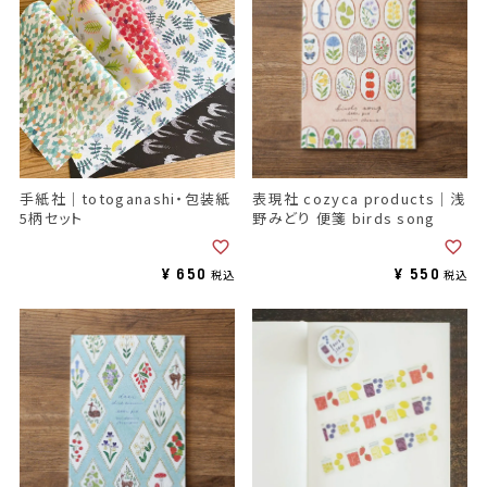
手紙社｜totoganashi・包装紙
表現社 cozyca products｜浅
5柄セット
野みどり 便箋 birds song
¥
650
¥
550
税込
税込