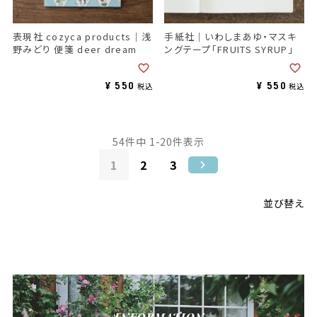
表現社 cozyca products｜浅
手紙社｜いわしまあゆ・マスキ
野みどり 便箋 deer dream
ングテープ「FRUITS SYRUP」
¥
550
¥
550
税込
税込
54
件中
1
-
20
件表示
1
2
3
並び替え