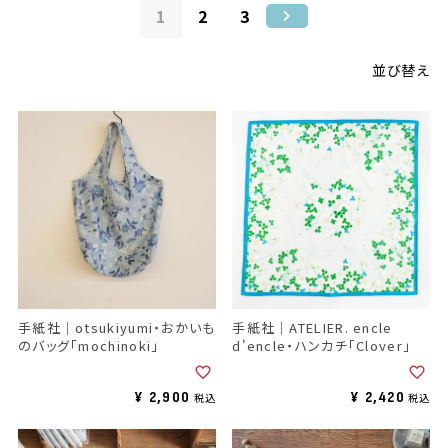
1
2
3
並び替え
手紙社｜ATELIER. encle
手紙社｜otsukiyumi・おかいも
d'encle・ハンカチ「Clover」
のバッグ「mochinoki」
¥
2,900
¥
2,420
税込
税込