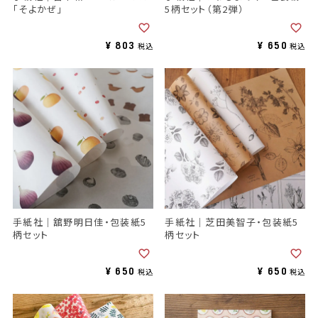
「そよかぜ」
5柄セット（第2弾）
¥
803
¥
650
税込
税込
手紙社｜舘野明日佳・包装紙5
手紙社｜芝田美智子・包装紙5
柄セット
柄セット
¥
650
¥
650
税込
税込