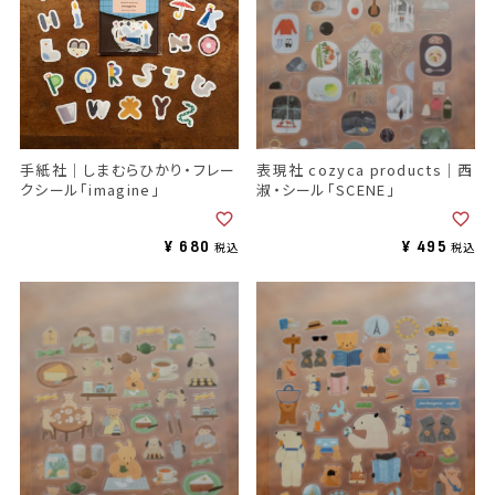
手紙社｜しまむらひかり・フレー
表現社 cozyca products｜西
クシール「imagine」
淑・シール「SCENE」
¥
680
¥
495
税込
税込