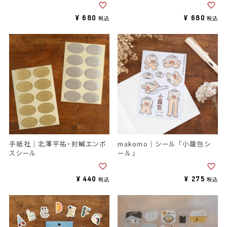
¥
680
¥
680
税込
税込
手紙社｜北澤平祐・封緘エンボ
makomo｜シール 「小籠包シ
スシール
ール」
¥
440
¥
275
税込
税込