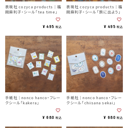
表現社 cozyca products｜福
表現社 cozyca products｜福
岡麻利子・シール「tea time」
岡麻利子・シール「旅に出よう」
¥
495
¥
495
税込
税込
手紙社｜nonco hanco・フレー
手紙社｜nonco hanco・フレー
クシール「kakera」
クシール「chiisana sekai」
¥
680
¥
680
税込
税込