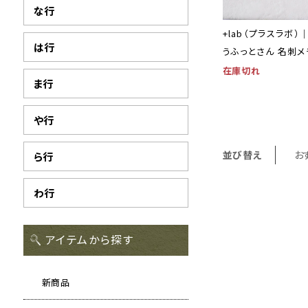
な行
+lab（プラスラボ）
は行
うふっとさん 名刺メ
在庫切れ
ま行
や行
並び替え
お
ら行
わ行
アイテムから探す
新商品