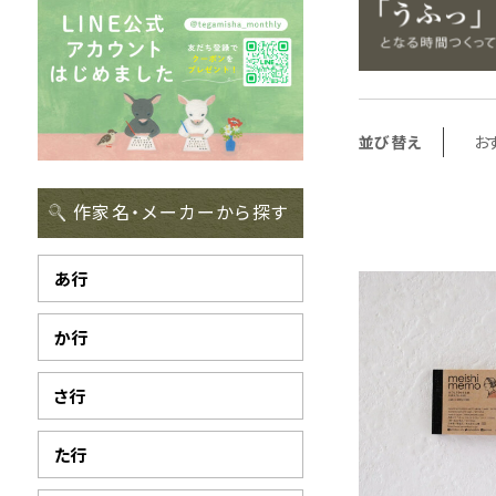
並び替え
お
作家名・メーカーから探す
あ行
か行
さ行
た行