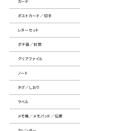
カード
ポストカード／切手
レターセット
ポチ袋／封筒
クリアファイル
ノート
タグ／しおり
ラベル
メモ帳／メモパッド／伝票
カレンダー