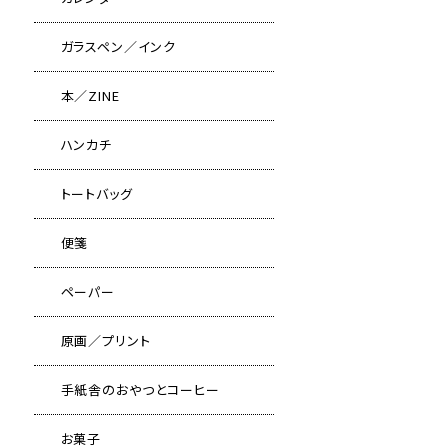
ガラスペン／インク
本／ZINE
ハンカチ
トートバッグ
便箋
ペーパー
原画／プリント
手紙舎のおやつとコーヒー
お菓子