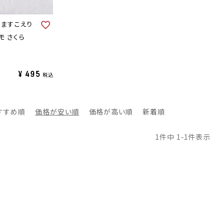
｜ますこえり
モ さくら
¥
495
税込
すすめ順
価格が安い順
価格が高い順
新着順
1
件中
1
-
1
件表示