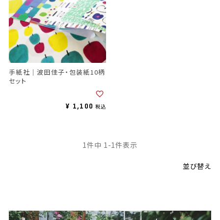
手紙社｜波田佳子・包装紙10柄
セット
¥
1,100
税込
1
件中
1
-
1
件表示
並び替え