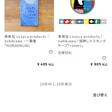
表現社 cozyca products｜
表現社 cozyca products｜
Subikiawa.・一筆箋
Subikiawa.・箔押しマスキング
「NORANINJIN」
テープ「rooms」
在庫切れ
¥
495
¥
605
税込
税込
10
件中
1
-
10
件表示
並び替え