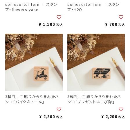
somesortof.fern ｜ スタン
somesortof.fern ｜ スタン
プ・flowers vase
プ・H2O
¥
1,100
¥
700
税込
税込
3輪社｜手彫りからうまれたハ
3輪社｜手彫りからうまれたハ
ンコ「バイクぶぃーん」
ンコ「プレゼントはこび隊」
¥
2,200
¥
2,200
税込
税込