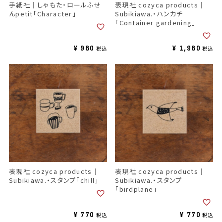
手紙社｜しゃもた・ロールふせ
表現社 cozyca products｜
んpetit「Character」
Subikiawa.・ハンカチ
「Container gardening」
¥
980
¥
1,980
税込
税込
表現社 cozyca products｜
表現社 cozyca products｜
Subikiawa.・スタンプ「chill」
Subikiawa.・スタンプ
「birdplane」
¥
770
¥
770
税込
税込