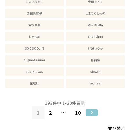
しのはらえこ
柴田ケイコ
芝田美智子
しまむらひかり
清水美紅
週末百貨店
しゃもた
shunshun
SOOSOOJIN
杉浦さやか
suginoharumi
杉山佳
subikiawa.
slowth
星燈社
seol.zzi
192
件中
1
-
20
件表示
1
2
…
10
並び替え