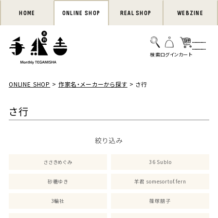
HOME
ONLINE SHOP
REAL SHOP
WEBZINE
ONLINE SHOP
作家名・メーカーから探す
さ行
さ行
絞り込み
ささきめぐみ
36 Sublo
砂糖ゆき
羊君 somesortof.fern
3輪社
篠塚朋子