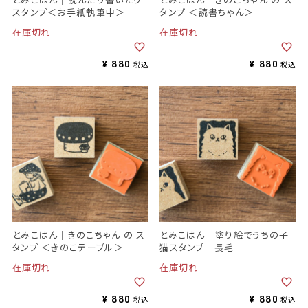
スタンプ＜お手紙執筆中＞
タンプ ＜読書ちゃん＞
在庫切れ
在庫切れ
¥
880
¥
880
税込
税込
とみこはん｜きのこちゃん の ス
とみこはん｜塗り絵でうちの子
タンプ ＜きのこテーブル＞
猫スタンプ 長毛
在庫切れ
在庫切れ
¥
880
¥
880
税込
税込