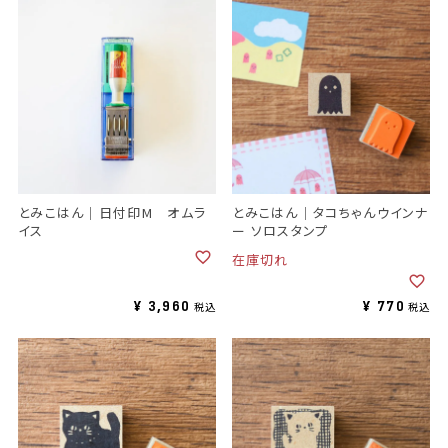
とみこはん｜日付印M オムラ
とみこはん｜タコちゃんウインナ
イス
ー ソロスタンプ
在庫切れ
¥
3,960
¥
770
税込
税込