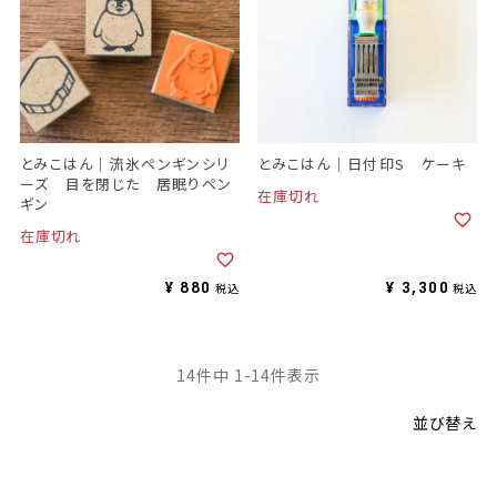
とみこはん｜流氷ペンギンシリ
とみこはん｜日付印S ケーキ
ーズ 目を閉じた 居眠りペン
在庫切れ
ギン
在庫切れ
¥
880
¥
3,300
税込
税込
14
件中
1
-
14
件表示
並び替え