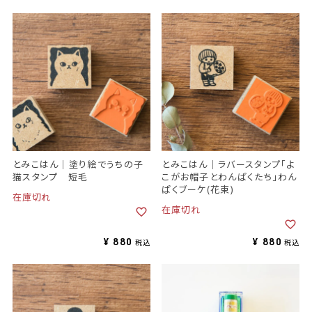
とみこはん｜塗り絵でうちの子
とみこはん｜ラバースタンプ「よ
猫スタンプ 短毛
こがお帽子とわんぱくたち」わん
ぱくブーケ(花束)
在庫切れ
在庫切れ
¥
880
¥
880
税込
税込