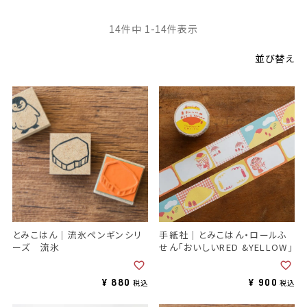
14
件中
1
-
14
件表示
並び替え
とみこはん｜流氷ペンギンシリ
手紙社｜とみこはん・ロールふ
ーズ 流氷
せん「おいしいRED &YELLOW」
¥
880
¥
900
税込
税込