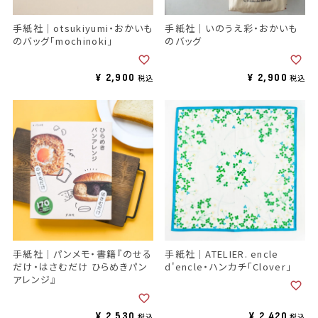
手紙社｜いのうえ彩・おかいも
手紙社｜otsukiyumi・おかいも
のバッグ
のバッグ「mochinoki」
¥
2,900
¥
2,900
税込
税込
手紙社｜パンメモ・書籍『のせる
手紙社｜ATELIER. encle
だけ・はさむだけ ひらめきパン
d'encle・ハンカチ「Clover」
アレンジ』
¥
2,530
¥
2,420
税込
税込