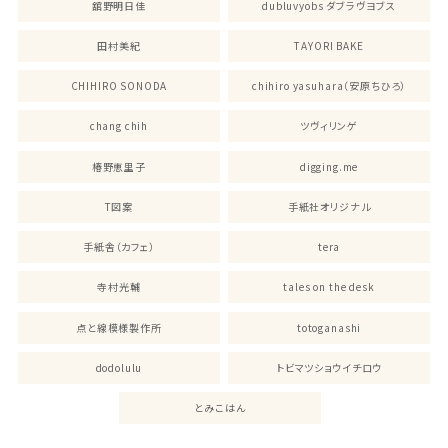
舘野明日佳
dubluvyobs ダブラヴヨブス
田村美紀
TAYORI BAKE
CHIHIRO SONODA
chihiro yasuhara（安原ちひろ）
chang chih
ツヴィリンゲ
椿野恵里子
digging.me
T図案
手紙社オリジナル
手紙舎（カフェ）
tera
寺村光輔
tales on the desk
点と線模様製作所
totoganashi
dodolulu
トビマツショウイチロウ
とみこはん