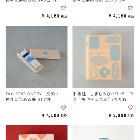
¥
4,180
¥
4,180
税込
税込
TAG STATIONERY｜文染 /
手紙社｜しまむらひかり・ミニロ
色々に染める墨 01アオ
ク手帳 キャンバス「うたたね」
¥
4,180
¥
3,980
税込
税込