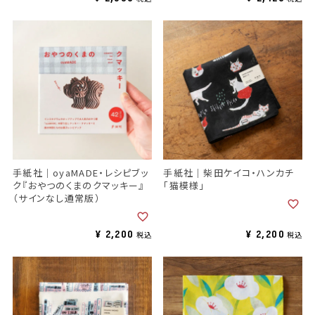
手紙社｜oyaMADE・レシピブッ
手紙社｜柴田ケイコ・ハンカチ
ク『おやつのくまのクマッキー』
「猫模様」
（サインなし通常版）
¥
2,200
¥
2,200
税込
税込