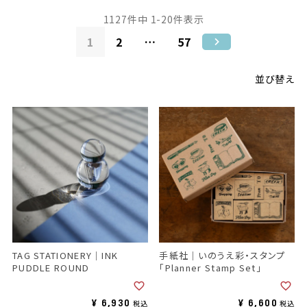
1127
件中
1
-
20
件表示
1
2
…
57
並び替え
TAG STATIONERY｜INK
手紙社｜いのうえ彩・スタンプ
PUDDLE ROUND
「Planner Stamp Set」
¥
6,930
¥
6,600
税込
税込