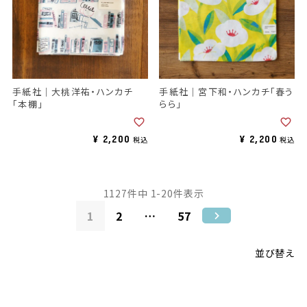
手紙社｜大桃洋祐・ハンカチ
手紙社｜宮下和・ハンカチ「春う
「本棚」
らら」
¥
2,200
¥
2,200
税込
税込
1127
件中
1
-
20
件表示
1
2
…
57
並び替え