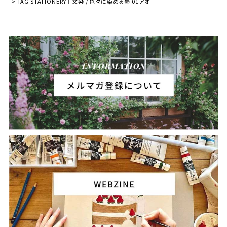
TAG STATIONERY｜文染 / 色々に染める墨 01アオ