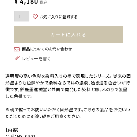
¥
4,180
税込
お気に入りに登録する
カートに入れる
商品についてのお問い合わせ
レビューを書く
透明度の高い色彩を染料入りの墨で表現したシリーズ。 従来の固
形墨よりも色鮮やかで染料ならではの濃淡、透き通る色合いが特
徴です。鈴鹿墨進誠堂と共同で開発した染料と膠、ふのりで製墨
した色墨です。
※硯で擦ってお使いいただく固形墨です。こちらの製品をお使いい
ただくために別途、硯をご用意ください。
【内容】
品番：HS-0301