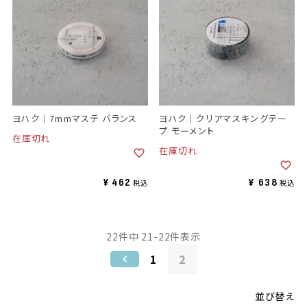
ヨハク｜7mmマステ バランス
ヨハク｜クリアマスキングテー
プ モーメント
在庫切れ
在庫切れ
¥
462
¥
638
税込
税込
22
件中
21
-
22
件表示
1
2
並び替え