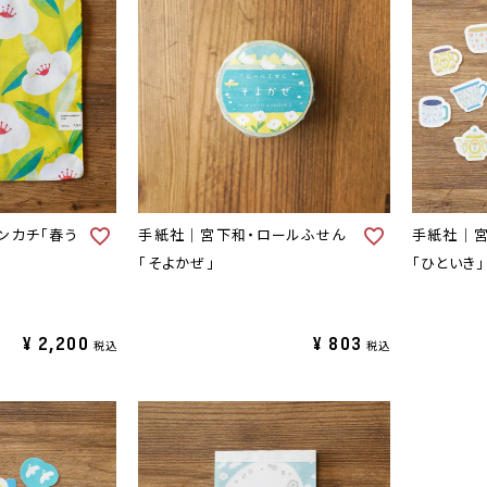
ンカチ「春う
手紙社｜宮下和・ロールふせん
手紙社｜宮
「そよかぜ」
「ひといき」
¥
2,200
¥
803
税込
税込