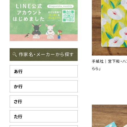
作家名・メーカーから探す
手紙社｜宮下和・ハ
らら」
あ行
か行
さ行
た行