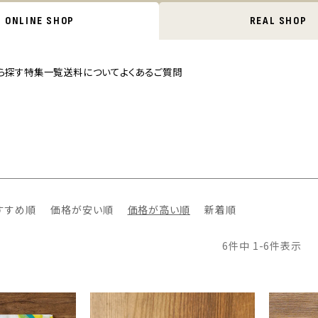
ONLINE SHOP
REAL SHOP
ら探す
特集一覧
送料について
よくあるご質問
すすめ順
価格が安い順
価格が高い順
新着順
6
件中
1
-
6
件表示