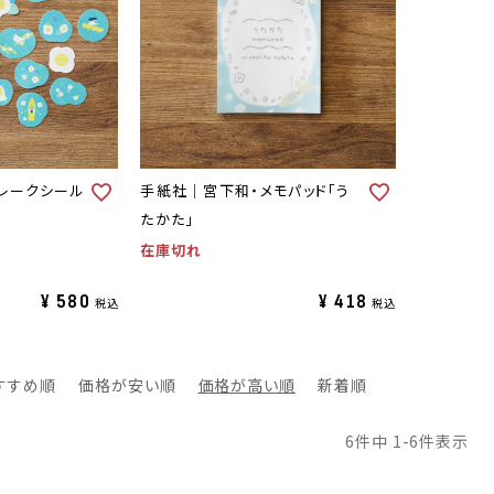
レークシール
手紙社｜宮下和・メモパッド「う
たかた」
在庫切れ
¥
580
¥
418
税込
税込
すすめ順
価格が安い順
価格が高い順
新着順
6
件中
1
-
6
件表示