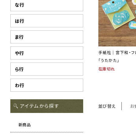
な行
は行
ま行
手紙社｜宮下和・フ
や行
「うたかた」
在庫切れ
ら行
わ行
アイテムから探す
並び替え
お
新商品