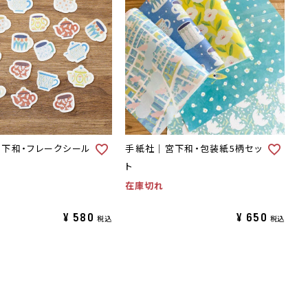
下和・フレークシール
手紙社｜宮下和・包装紙5柄セッ
ト
在庫切れ
¥
580
¥
650
税込
税込