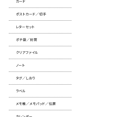
カード
ポストカード／切手
レターセット
ポチ袋／封筒
クリアファイル
ノート
タグ／しおり
ラベル
メモ帳／メモパッド／伝票
カレンダー