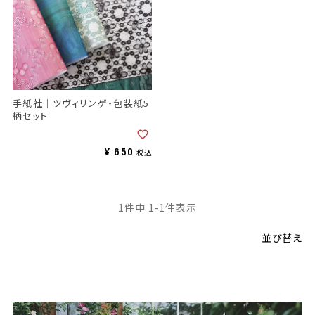
手紙社｜ツヴィリンゲ・包装紙5
柄セット
¥
650
税込
1
件中
1
-
1
件表示
並び替え