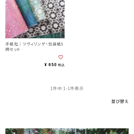
手紙社｜ツヴィリンゲ・包装紙5
柄セット
¥
650
税込
1
件中
1
-
1
件表示
並び替え