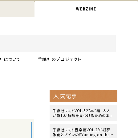
WEBZINE
社について
手紙社のプロジェクト
人気記事
手紙社リストVOL.52“本”編「大人
が新しい趣味を見つけるための本」
手紙社リスト音楽編VOL.29「堀家
敬嗣とブインの『Yuming on the B