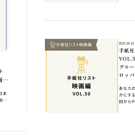
ォーカス
口に、
手紙社リスト映画編
2025.06.01
手紙社
VOL
グルー
ル
ロッパ
画』
ーカス
あなた
作」
日本
かにす
女優
回からテ
のヨー
ォーカス
口に、