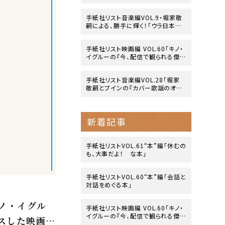
side』」
手紙社リスト音楽編VOL.9・堀家敬
嗣による、勝手に輝く！「ウラ日本レ
コード大賞」
手紙社リスト映画編 VOL.60「キノ・
イグルーの『今、配信で観られる傑
作映画』10作」
手紙社リスト音楽編VOL.28「堀家
敬嗣とブインの『カバー歌謡のオリ
ジナリティ』」
新着記事
手紙社リストVOL.61“本”編「休むの
も、大事だよ！ な本」
手紙社リストVOL.60“本”編「会話と
対話をめぐる本」
キノ・イグル
手紙社リスト映画編 VOL.60「キノ・
イグルーの『今、配信で観られる傑
スした映画』
作映画』10作」