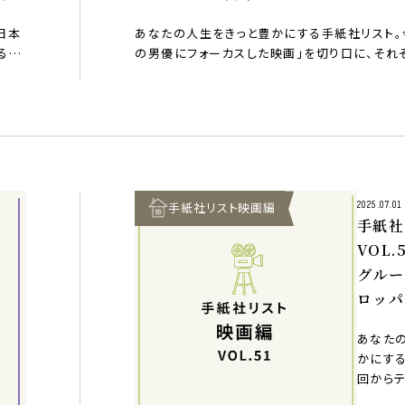
10作」
日本
あなたの人生をきっと豊かにする手紙社リスト。
る監
の男優にフォーカスした映画」を切り口に、それ
をピックア…
手紙社リスト映画編
2025.07.01
手紙社
VOL
グルー
ロッパ
ーカス
あなた
作」
かにす
回からテ
のヨー