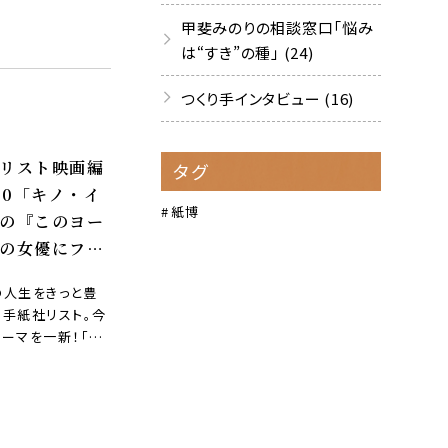
した映画」を切り
甲斐みのりの相談窓口「悩み
一人の男…
は“すき”の種」 (24)
つくり手インタビュー (16)
リスト映画編
タグ
.50「キノ・イ
紙博
の『このヨー
の女優にフォ
した映画』10
の人生をきっと豊
る手紙社リスト。今
ーマを一新！「こ
ロッパの女優にフ
した映画」を切り
一人の女…