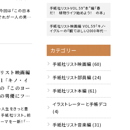
手紙社リストVOL.59“本”編「春
今回は「この日本
だ！ 植物ライフ始めよう！ の本」
ぞれが一人の男優
手紙社リスト映画編 VOL.59「キノ・
イグルーの『観てほしい2000年代の
映画』10作」
カテゴリー
手紙社リスト映画編 (60)
リスト映画編
手紙社リスト部員編 (24)
.51「キノ・イ
の『このヨー
手紙社リスト本編 (61)
の男優にフォ
した映画』10
イラストレーターと手帳デコ
の人生をきっと豊
(4)
る手紙社リスト。前
ーマを一新！「こ
手紙社リスト音楽編 (31)
ロッパの男優にフ