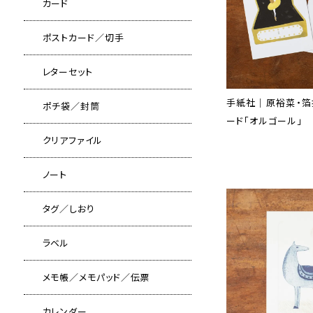
カード
ポストカード／切手
レターセット
手紙社｜原裕菜・箔
ポチ袋／封筒
ード「オルゴール」
クリアファイル
ノート
タグ／しおり
ラベル
メモ帳／メモパッド／伝票
カレンダー