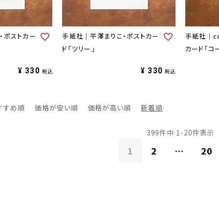
・ポストカー
手紙社｜平澤まりこ・ポストカー
手紙社｜cot
ド「ツリー」
カード「コ
¥
330
¥
330
税込
税込
すすめ順
価格が安い順
価格が高い順
新着順
399
件中
1
-
20
件表示
1
2
…
20