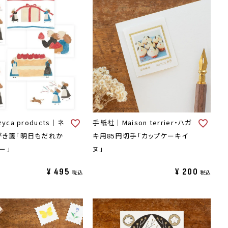
yca products｜ネ
手紙社｜Maison terrier・ハガ
がき箋「明日もだれか
キ用85円切手「カップケーキイ
ー」
ヌ」
¥
495
¥
200
税込
税込