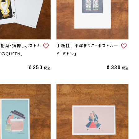
裕菜・箔押しポストカ
手紙社｜平澤まりこ・ポストカー
のQUEEN」
ド「ミトン」
¥
250
¥
330
税込
税込