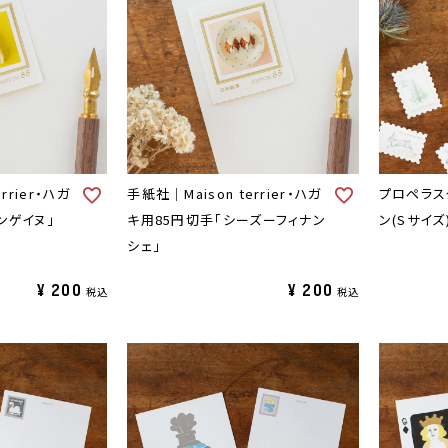
rrier・ハガ
手紙社｜Maison terrier・ハガ
プロペラス
ンゲイヌ」
キ用85円切手「シーズーフィナン
ン(Sサイズ
シェ」
¥
200
¥
200
税込
税込