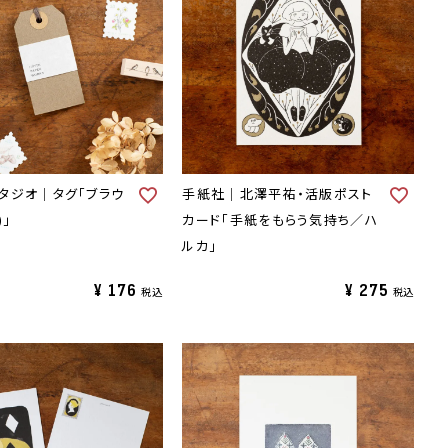
タジオ｜タグ「ブラウ
手紙社｜北澤平祐・活版ポスト
)」
カード「手紙をもらう気持ち／ハ
ルカ」
¥
176
¥
275
税込
税込