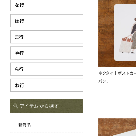
な行
は行
ま行
や行
ら行
ネクタイ｜ポストカ
パン」
わ行
アイテムから探す
新商品