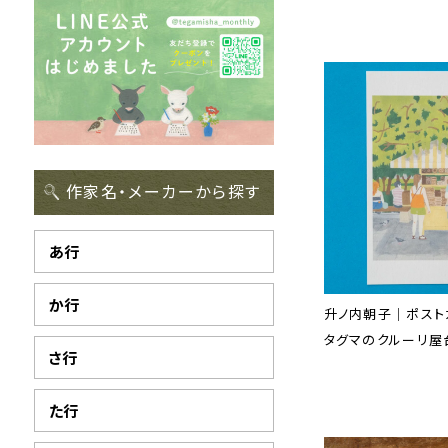
作家名・メーカーから探す
あ行
か行
升ノ内朝子｜ポスト
タグマのクルーリ屋
さ行
た行