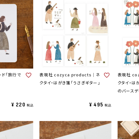
ード「旅行で
表現社 cozyca products｜ネ
表現社 coz
クタイ・はがき箋「うさぎギター」
クタイ・は
のバースデ
¥
220
¥
495
税込
税込