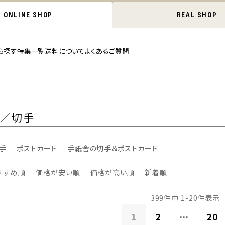
ONLINE SHOP
REAL SHOP
ら探す
特集一覧
送料について
よくあるご質問
ド／切手
手
ポストカード
手紙舎の切手＆ポストカード
すすめ順
価格が安い順
価格が高い順
新着順
399
件中
1
-
20
件表示
1
2
…
20