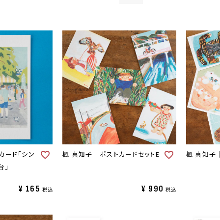
カード「シン
楓 真知子｜ポストカードセットE
楓 真知子
台」
¥
165
¥
990
税込
税込