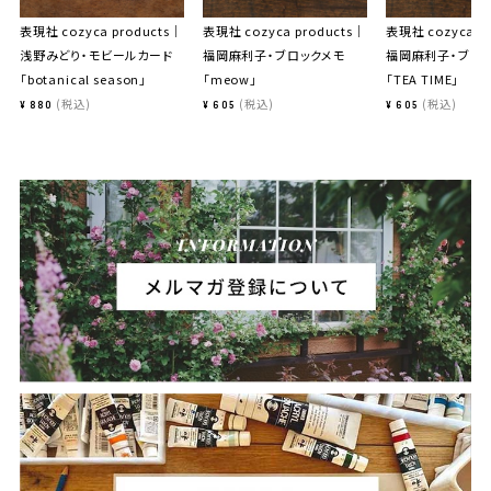
表現社 cozyca products｜
表現社 cozyca products｜
表現社 cozyca p
浅野みどり・モビールカード
福岡麻利子・ブロックメモ
福岡麻利子・ブロ
「botanical season」
「meow」
「TEA TIME」
税込
税込
税込
¥
880
¥
605
¥
605