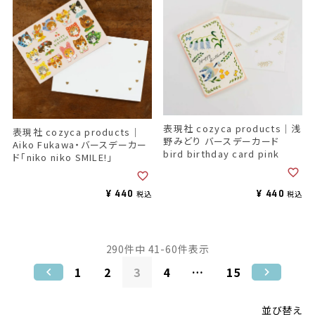
表現社 cozyca products｜浅
表現社 cozyca products｜
野みどり バースデーカード
Aiko Fukawa・バースデーカー
bird birthday card pink
ド「niko niko SMILE!」
¥
440
¥
440
税込
税込
290
件中
41
-
60
件表示
1
2
3
4
…
15
並び替え