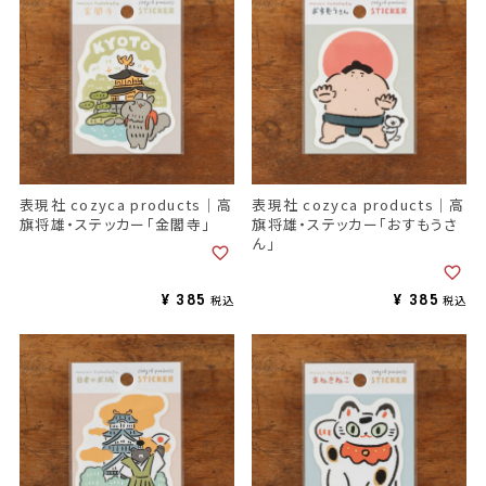
表現社 cozyca products｜高
表現社 cozyca products｜高
旗将雄・ステッカー「金閣寺」
旗将雄・ステッカー「おすもうさ
ん」
¥
385
¥
385
税込
税込