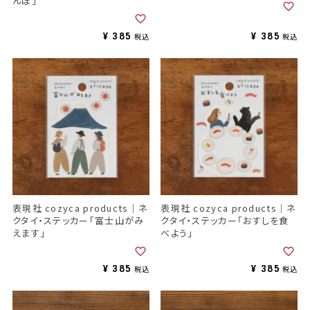
んぽ」
¥
385
¥
385
税込
税込
表現社 cozyca products｜ネ
表現社 cozyca products｜ネ
クタイ・ステッカー「富士山がみ
クタイ・ステッカー「おすしを食
えます」
べよう」
¥
385
¥
385
税込
税込