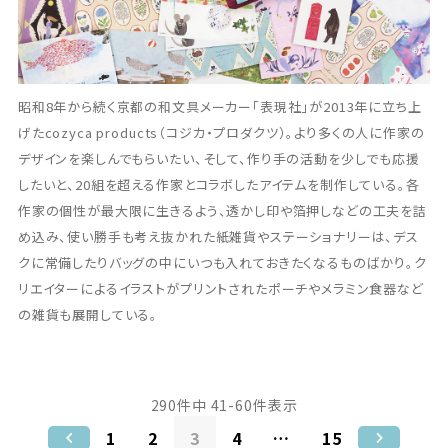
昭和8年から続く京都の和文具メーカー「表現社」が2013年に立ち上
げたcozyca products（コジカ・プロダクツ）。より多くの人に作家の
デザインを楽しんでもらいたい、そして、作り手の活動を少しでも応援
したいと、20組を超える作家とコラボしたアイテムを制作している。各
作家の個性が最大限に生きるよう、透かし印や箔押しなどの工夫を詰
め込み、使い勝手も考え抜かれた紙雑貨やステーショナリーは、デス
クに常備したりバッグの中にいつも入れておきたくなるものばかり。ク
リエイターによるイラストがプリントされたポーチやメラミン食器など
の雑貨も展開している。
290
件中
41
-
60
件表示
1
2
3
4
…
15