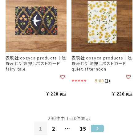
表現社 cozyca products｜浅
表現社 cozyca products｜浅
野みどり 箔押しポストカード
野みどり 箔押しポストカード
fairy tale
quiet afternoon
5.00
（1）
¥
220
¥
220
税込
税込
290
件中
1
-
20
件表示
1
2
…
15