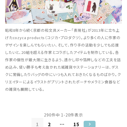
昭和8年から続く京都の和文具メーカー「表現社」が2013年に立ち上
げたcozyca products（コジカ・プロダクツ）。より多くの人に作家の
デザインを楽しんでもらいたい、そして、作り手の活動を少しでも応援
したいと、20組を超える作家とコラボしたアイテムを制作している。各
作家の個性が最大限に生きるよう、透かし印や箔押しなどの工夫を詰
め込み、使い勝手も考え抜かれた紙雑貨やステーショナリーは、デス
クに常備したりバッグの中にいつも入れておきたくなるものばかり。ク
リエイターによるイラストがプリントされたポーチやメラミン食器など
の雑貨も展開している。
290
件中
1
-
20
件表示
1
2
…
15