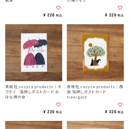
転車
が降りそう
¥
220
¥
220
税込
税込
表現社 cozyca products｜ネ
表現社 cozyca products｜西
クタイ 箔押しポストカード お
淑 箔押しポストカード
はな柄の傘
tree/gold
¥
220
¥
220
税込
税込