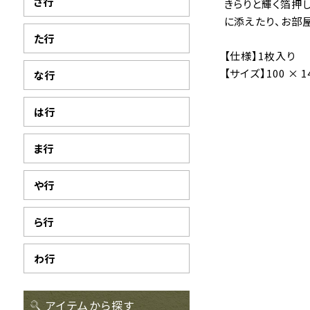
さ行
きらりと輝く箔押
に添えたり、お部
た行
【仕様】1枚入り
【サイズ】100 × 
な行
は行
ま行
や行
ら行
わ行
アイテムから探す