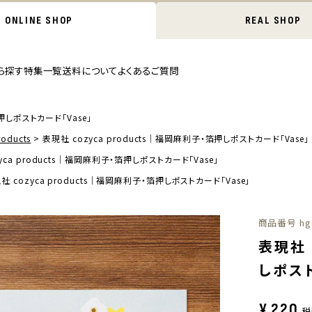
ONLINE SHOP
REAL SHOP
ら探す
特集一覧
送料について
よくあるご質問
箔押しポストカード「Vase」
oducts
表現社 cozyca products｜福岡麻利子・箔押しポストカード「Vase」
yca products｜福岡麻利子・箔押しポストカード「Vase」
社 cozyca products｜福岡麻利子・箔押しポストカード「Vase」
商品番号
hg
表現社 
しポスト
¥
220
税