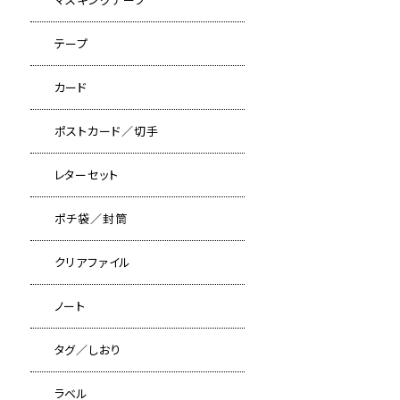
テープ
カード
ポストカード／切手
レターセット
ポチ袋／封筒
クリアファイル
ノート
タグ／しおり
ラベル