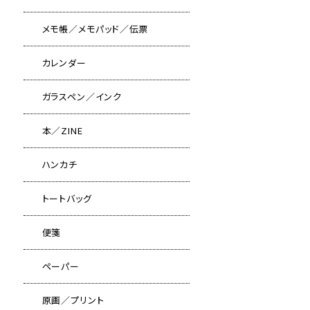
メモ帳／メモパッド／伝票
カレンダー
ガラスペン／インク
本／ZINE
ハンカチ
トートバッグ
便箋
ペーパー
原画／プリント